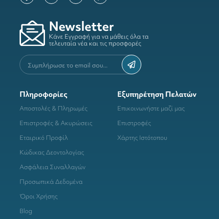
Newsletter
Κάνε Εγγραφή για να μάθεις όλα τα
τελευταία νέα και τις προσφορές
Πληροφορίες
Εξυπηρέτηση Πελατών
Αποστολές & Πληρωμές
Επικοινωνήστε μαζί μας
Επιστροφές & Ακυρώσεις
Επιστροφές
Εταιρικό Προφίλ
Χάρτης Ιστότοπου
Κώδικας Δεοντολογίας
Ασφάλεια Συναλλαγών
Προσωπικά Δεδομένα
Όροι Χρήσης
Blog