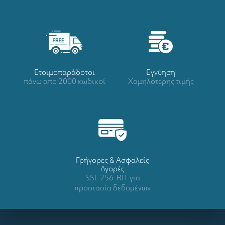
Ετοιμοπαράδοτοι
Eγγύηση
πάνω απο 2000 κωδικοί
Χαμηλότερης τιμής
Γρήγορες & Ασφαλείς
Αγορές
SSL 256-BIT για
προστασία δεδομένων