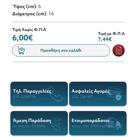
Ύψος (cm)
: 6
Διάμετρος (cm)
: 16
Τιμή Χωρίς Φ.Π.Α
Τιμή με Φ.Π.Α
6,00€
7,44€
Προσθήκη στο καλάθι
Tηλ. Παραγγελίες
Ασφαλείς Αγορές
210-2206956
SSL 256-BIT
Άμεση Παράδοση
Ετοιμοπαράδοτοι
σε όλη την Ελλάδα
πάνω απο 2000 κωδικοί