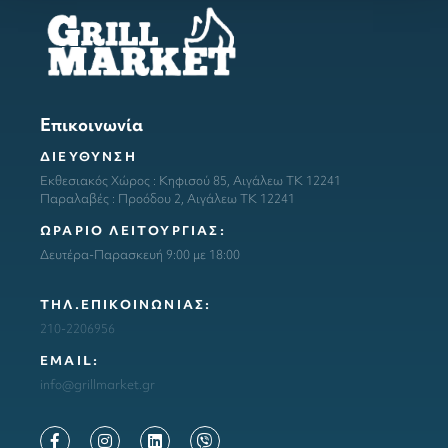
Επικοινωνία
ΔΙΕΥΘΥΝΣΗ
Εκθεσιακός Χώρος : Κηφισού 85, Αιγάλεω ΤΚ 12241
Παραλαβές : Προόδου 2, Αιγάλεω ΤΚ 12241
ΩΡΑΡΙΟ ΛΕΙΤΟΥΡΓΙΑΣ:
Δευτέρα-Παρασκευή 9:00 με 18:00
ΤΗΛ.ΕΠΙΚΟΙΝΩΝΙΑΣ:
210-2206956
ΕΜΑΙL:
info@grillmarket.gr