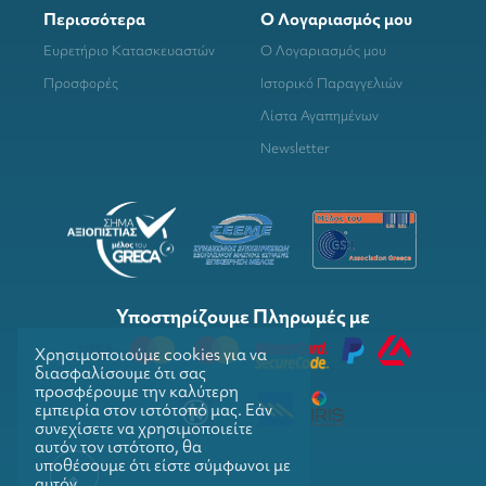
Περισσότερα
Ο Λογαριασμός μου
Ευρετήριο Κατασκευαστών
Ο Λογαριασμός μου
Προσφορές
Ιστορικό Παραγγελιών
Λίστα Αγαπημένων
Newsletter
Υποστηρίζουμε Πληρωμές με
Χρησιμοποιούμε cookies για να
διασφαλίσουμε ότι σας
προσφέρουμε την καλύτερη
εμπειρία στον ιστότοπό μας. Εάν
συνεχίσετε να χρησιμοποιείτε
αυτόν τον ιστότοπο, θα
υποθέσουμε ότι είστε σύμφωνοι με
αυτόν.