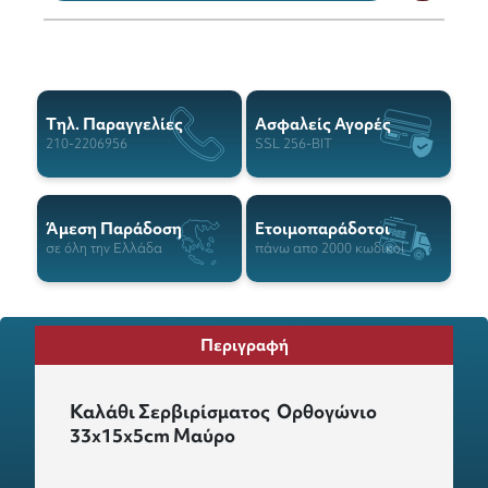
Tηλ. Παραγγελίες
Ασφαλείς Αγορές
210-2206956
SSL 256-BIT
Άμεση Παράδοση
Ετοιμοπαράδοτοι
σε όλη την Ελλάδα
πάνω απο 2000 κωδικοί
Περιγραφή
Καλάθι Σερβιρίσματος Ορθογώνιο
33x15x5cm Μαύρο