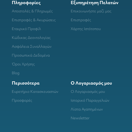
Πληροφορίες
Εξυπηρέτηση Πελατών
Αποστολές & Πληρωμές
Επικοινωνήστε μαζί μας
Επιστροφές & Ακυρώσεις
Επιστροφές
Εταιρικό Προφίλ
Χάρτης Ιστότοπου
Κώδικας Δεοντολογίας
Ασφάλεια Συναλλαγών
Προσωπικά Δεδομένα
Όροι Χρήσης
Blog
Περισσότερα
Ο Λογαριασμός μου
Ευρετήριο Κατασκευαστών
Ο Λογαριασμός μου
Προσφορές
Ιστορικό Παραγγελιών
Λίστα Αγαπημένων
Newsletter