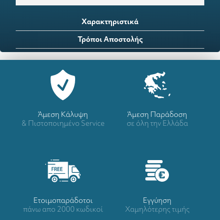
Χαρακτηριστικά
Τρόποι Αποστολής
Άμεση Κάλυψη
Άμεση Παράδοση
& Πιστοποιημένο Service
σε όλη την Ελλάδα
Ετοιμοπαράδοτοι
Eγγύηση
πάνω απο 2000 κωδικοί
Χαμηλότερης τιμής