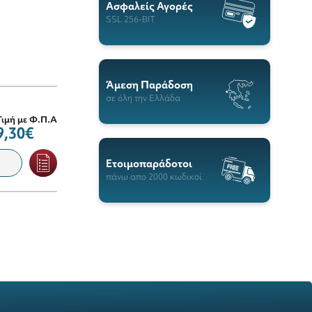
Ασφαλείς Αγορές
SSL 256-BIT
Άμεση Παράδοση
σε όλη την Ελλάδα
Τιμή με Φ.Π.Α
9,30€
Ετοιμοπαράδοτοι
πάνω απο 2000 κωδικοί