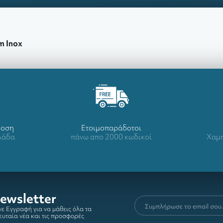
m Inox
δοση
Ετοιμοπαράδοτοι
λλάδα
πάνω απο 2000 κωδικοί
Χαμη
ewsletter
ε Εγγραφή για να μάθεις όλα τα
ευταία νέα και τις προσφορές