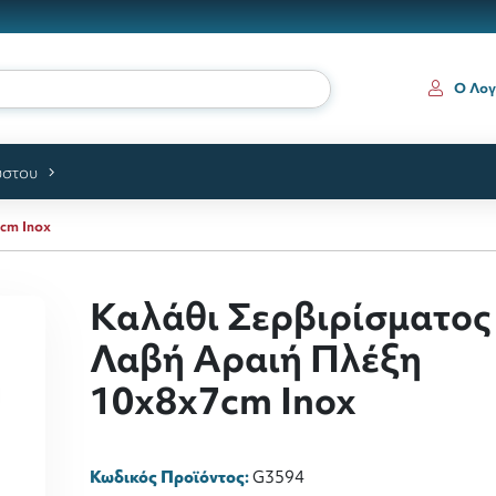
Ο Λογ
ύστου
cm Inox
Καλάθι Σερβιρίσματος
Λαβή Αραιή Πλέξη
10x8x7cm Inox
Κωδικός Προϊόντος:
G3594