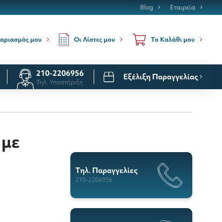
Blog
Εταιρεία
Οι Λίστες μου
αριασμός μου
Το Καλάθι μου
210-2206956
Εξέλιξη Παραγγελίας
Τηλ. Υποστήριξη
 με
Tηλ. Παραγγελίες
210-2206956