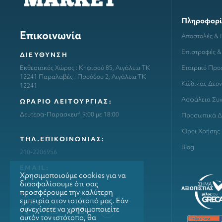
Πληροφορί
Επικοινωνία
Αποστολές &
Επιστροφές &
ΔΙΕΥΘΥΝΣΗ
Εταιρικό Προ
Εκθεσιακός Χώρος : Κηφισού 85, Αιγάλεω ΤΚ
12241 Παραλαβές : Προόδου 2, Αιγάλεω ΤΚ
Κώδικας Δεον
12241
Ασφάλεια Συ
ΩΡΑΡΙΟ ΛΕΙΤΟΥΡΓΙΑΣ:
Δευτέρα-Παρασκευή 9:00 με 18:00
Προσωπικά Δ
Όροι Χρήσης
ΤΗΛ.ΕΠΙΚΟΙΝΩΝΙΑΣ:
Blog
210-2206956
ΕΜΑΙL:
Χρησιμοποιούμε cookies για να
info@grillmarket.gr
διασφαλίσουμε ότι σας
προσφέρουμε την καλύτερη
εμπειρία στον ιστότοπό μας. Εάν
συνεχίσετε να χρησιμοποιείτε
αυτόν τον ιστότοπο, θα