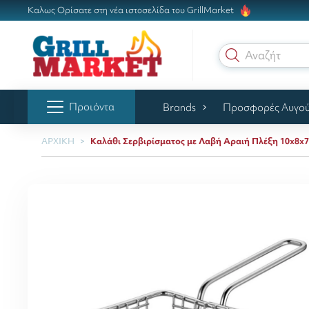
Καλως Ορίσατε στη νέα ιστοσελίδα του GrillMarket
Αναζήτηση
Προιόντα
Brands
Προσφορές Αυγο
ΑΡΧΙΚΗ
Καλάθι Σερβιρίσματος με Λαβή Αραιή Πλέξη 10x8x7