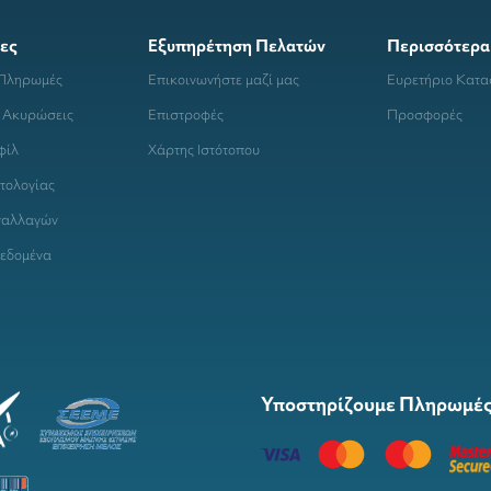
ες
Εξυπηρέτηση Πελατών
Περισσότερα
 Πληρωμές
Επικοινωνήστε μαζί μας
Ευρετήριο Κατ
 Ακυρώσεις
Επιστροφές
Προσφορές
φίλ
Χάρτης Ιστότοπου
τολογίας
ναλλαγών
εδομένα
Υποστηρίζουμε Πληρωμές