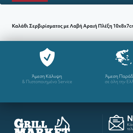
Καλάθι Σερβιρίσματος με Λαβή Αραιή Πλέξη 10x8x7c
Άμεση Κάλυψη
Άμεση Παρά
& Πιστοποιημένο Service
σε όλη την Ε
N
Κάν
τελ