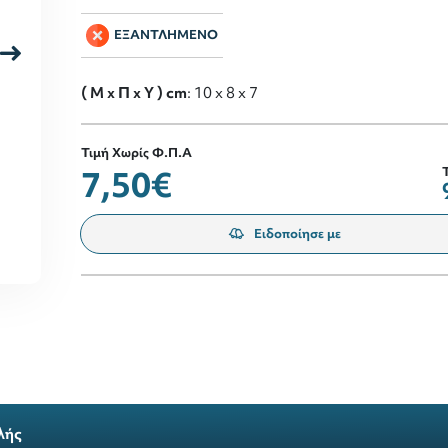
ΕΞΑΝΤΛΗΜΕΝΟ
( M x Π x Y ) cm
: 10 x 8 x 7
Τιμή Χωρίς Φ.Π.Α
7,50€
Ειδοποίησε με
λής