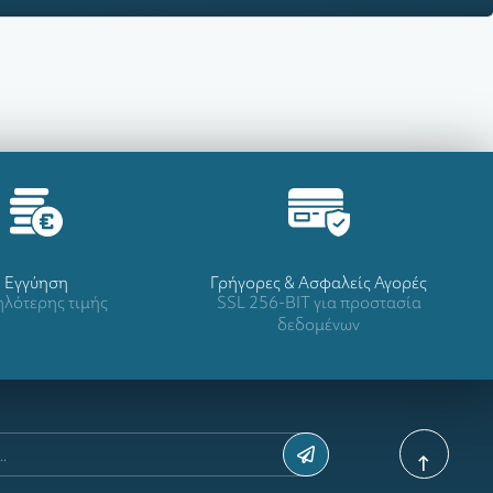
Eγγύηση
Γρήγορες & Ασφαλείς Αγορές
λότερης τιμής
SSL 256-BIT για προστασία
δεδομένων