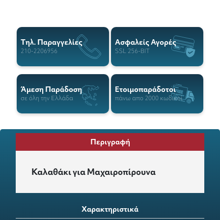
Tηλ. Παραγγελίες
Ασφαλείς Αγορές
210-2206956
SSL 256-BIT
Άμεση Παράδοση
Ετοιμοπαράδοτοι
σε όλη την Ελλάδα
πάνω απο 2000 κωδικοί
Περιγραφή
Καλαθάκι για Μαχαιροπίρουνα
Χαρακτηριστικά