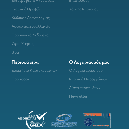
Επιστροφές & Ακυρώσεις
Επιστροφές
Εταιρικό Προφίλ
Χάρτης Ιστότοπου
Κώδικας Δεοντολογίας
Ασφάλεια Συναλλαγών
Προσωπικά Δεδομένα
Όροι Χρήσης
Blog
Περισσότερα
Ο Λογαριασμός μου
Ευρετήριο Κατασκευαστών
Ο Λογαριασμός μου
Προσφορές
Ιστορικό Παραγγελιών
Λίστα Αγαπημένων
Newsletter