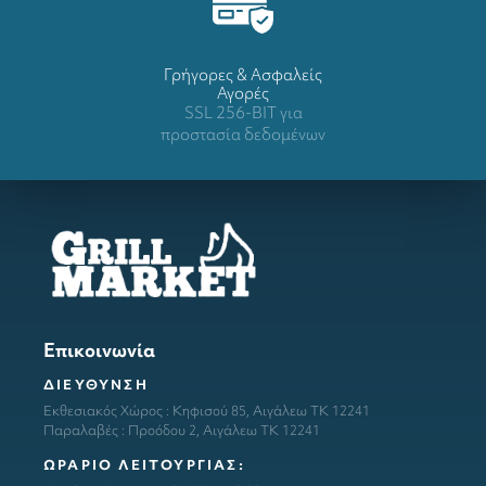
Γρήγορες & Ασφαλείς
Αγορές
SSL 256-BIT για
προστασία δεδομένων
Επικοινωνία
ΔΙΕΥΘΥΝΣΗ
Εκθεσιακός Χώρος : Κηφισού 85, Αιγάλεω ΤΚ 12241
Παραλαβές : Προόδου 2, Αιγάλεω ΤΚ 12241
ΩΡΑΡΙΟ ΛΕΙΤΟΥΡΓΙΑΣ: