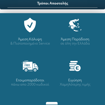
Τρόποι Αποστολής
Άμεση Κάλυψη
Άμεση Παράδοση
& Πιστοποιημένο Service
σε όλη την Ελλάδα
Ετοιμοπαράδοτοι
Eγγύηση
πάνω απο 2000 κωδικοί
Χαμηλότερης τιμής