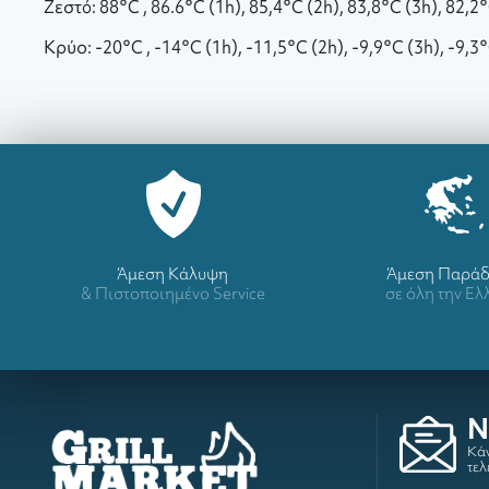
Ζεστό: 88°C , 86.6°C (1h), 85,4°C (2h), 83,8°C (3h), 82,2
Κρύo: -20°C , -14°C (1h), -11,5°C (2h), -9,9°C (3h), -9,3
Άμεση Κάλυψη
Άμεση Παρά
& Πιστοποιημένο Service
σε όλη την Ε
N
Κάν
τελ