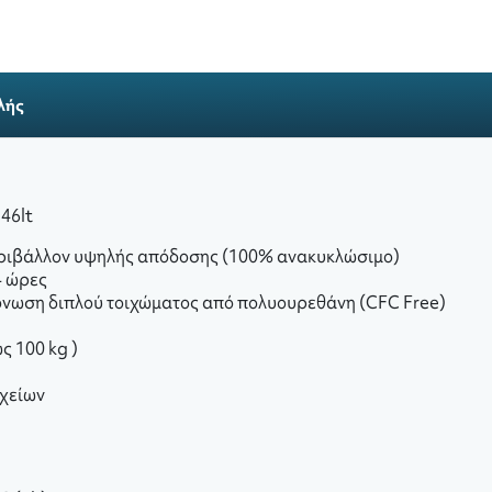
λής
 46lt
περιβάλλον υψηλής απόδοσης (100% ανακυκλώσιμο)
4 ώρες
μόνωση διπλού τοιχώματος από πολυουρεθάνη (CFC Free)
ς 100 kg )
οχείων