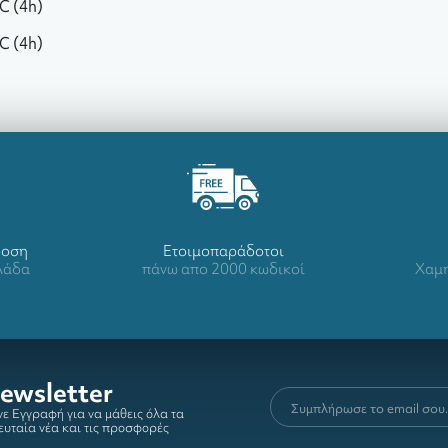
°C (4h)
°C (4h)
δοση
Ετοιμοπαράδοτοι
λλάδα
πάνω απο 2000 κωδικοί
Χαμη
ewsletter
ε Εγγραφή για να μάθεις όλα τα
ευταία νέα και τις προσφορές