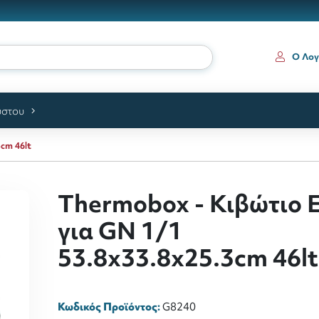
ια
Ο Λογ
ύστου
cm 46lt
Thermobox - Κιβώτιο 
για GN 1/1
53.8x33.8x25.3cm 46lt
Κωδικός Προϊόντος:
G8240