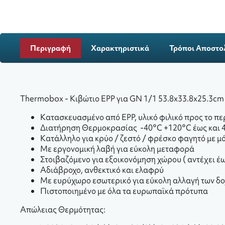
Περιγραφή
Χαρακτηριστικά
Τρόποι Αποστο
Thermobox - Κιβώτιο EPP για GN 1/1 53.8x33.8x25.3cm
Κατασκευασμένο από EPP, υλικό φιλικό προς το 
Διατήρηση Θερμοκρασίας -40
°C
+120
°C
έως και 
Κατάλληλο για κρύο / ζεστό / φρέσκο φαγητό με 
Με εργονομική λαβή για εύκολη μεταφορά
Στοιβαζόμενο για εξοικονόμηση χώρου ( αντέχει έω
Αδιάβροχο, ανθεκτικό και ελαφρύ
Με ευρύχωρο εσωτερικό για εύκολη αλλαγή των δ
Πιστοποιημένο με όλα τα ευρωπαϊκά πρότυπα
Απώλειας Θερμότητας: