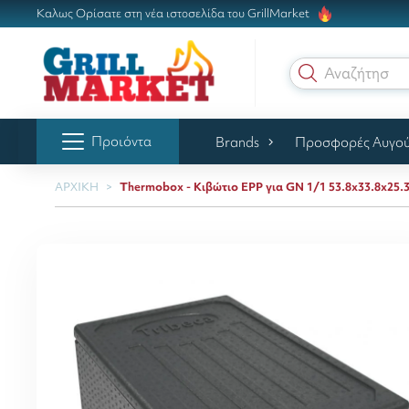
Καλως Ορίσατε στη νέα ιστοσελίδα του GrillMarket
Αναζήτηση γ
Προιόντα
Brands
Προσφορές Αυγο
ΑΡΧΙΚΗ
Thermobox - Κιβώτιο EPP για GN 1/1 53.8x33.8x25.3