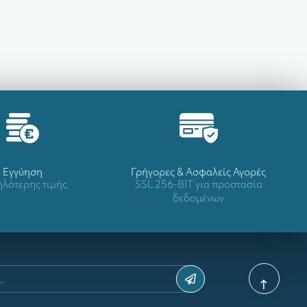
Eγγύηση
Γρήγορες & Ασφαλείς Αγορές
λότερης τιμής
SSL 256-BIT για προστασία
δεδομένων