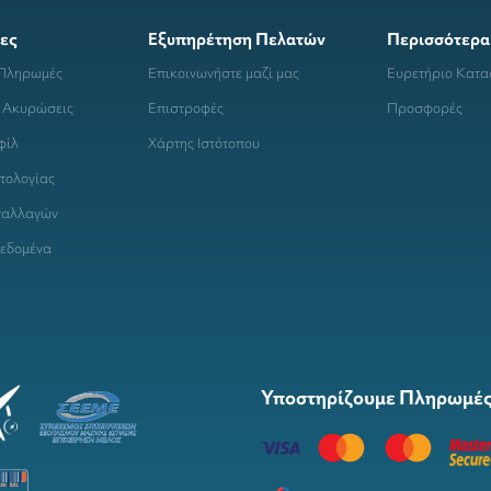
ες
Εξυπηρέτηση Πελατών
Περισσότερα
 Πληρωμές
Επικοινωνήστε μαζί μας
Ευρετήριο Κατ
 Ακυρώσεις
Επιστροφές
Προσφορές
φίλ
Χάρτης Ιστότοπου
τολογίας
ναλλαγών
εδομένα
Υποστηρίζουμε Πληρωμές