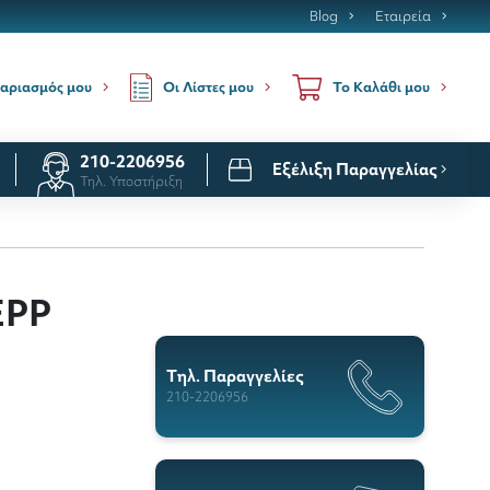
Blog
Εταιρεία
Οι Λίστες μου
αριασμός μου
Το Καλάθι μου
210-2206956
Εξέλιξη Παραγγελίας
Τηλ. Υποστήριξη
EPP
Tηλ. Παραγγελίες
210-2206956