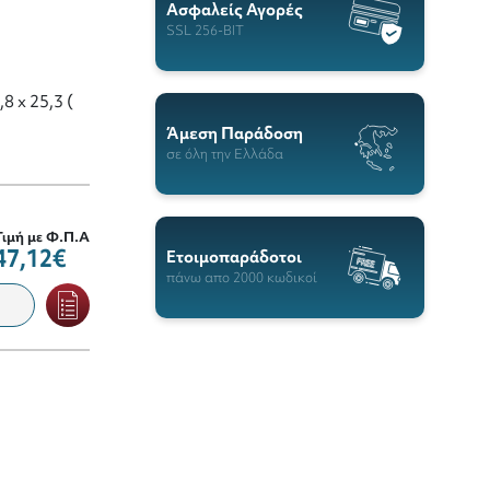
Ασφαλείς Αγορές
SSL 256-BIT
,8 x 25,3 (
Άμεση Παράδοση
σε όλη την Ελλάδα
Τιμή με Φ.Π.Α
47,12€
Ετοιμοπαράδοτοι
πάνω απο 2000 κωδικοί