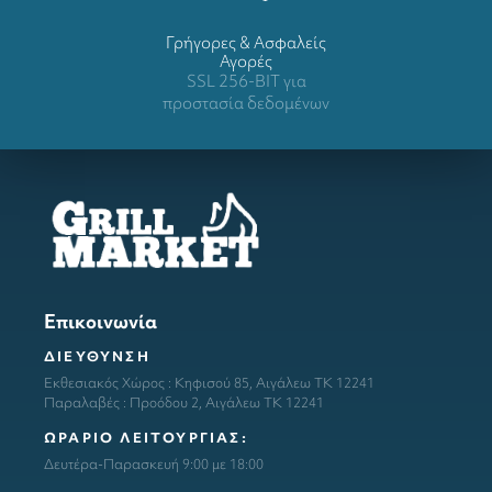
Γρήγορες & Ασφαλείς
Αγορές
SSL 256-BIT για
προστασία δεδομένων
Επικοινωνία
ΔΙΕΥΘΥΝΣΗ
Εκθεσιακός Χώρος : Κηφισού 85, Αιγάλεω ΤΚ 12241
Παραλαβές : Προόδου 2, Αιγάλεω ΤΚ 12241
ΩΡΑΡΙΟ ΛΕΙΤΟΥΡΓΙΑΣ:
Δευτέρα-Παρασκευή 9:00 με 18:00