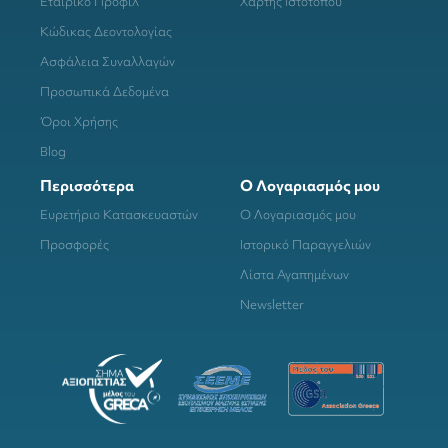
Εταιρικό Προφίλ
Χάρτης Ιστότοπου
Κώδικας Δεοντολογίας
Ασφάλεια Συναλλαγών
Προσωπικά Δεδομένα
Όροι Χρήσης
Blog
Περισσότερα
Ο Λογαριασμός μου
Ευρετήριο Κατασκευαστών
Ο Λογαριασμός μου
Προσφορές
Ιστορικό Παραγγελιών
Λίστα Αγαπημένων
Newsletter