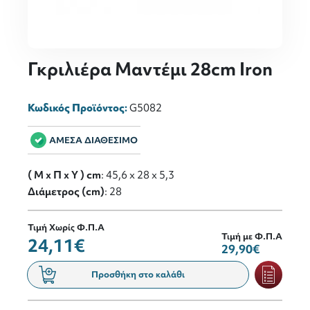
Γκριλιέρα Μαντέμι 28cm Iron
Κωδικός Προϊόντος:
G5082
ΑΜΕΣΑ ΔΙΑΘΕΣΙΜΟ
( M x Π x Y ) cm
: 45,6 x 28 x 5,3
Διάμετρος (cm)
: 28
Τιμή Χωρίς Φ.Π.Α
Τιμή με Φ.Π.Α
24,11€
29,90€
Προσθήκη στο καλάθι