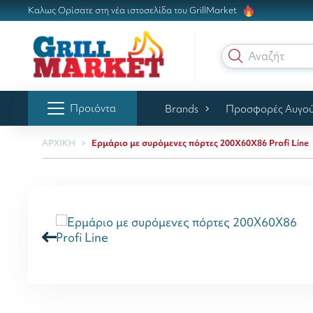
Καλως Ορίσατε στη νέα ιστοσελίδα του GrillMarket
Αναζήτηση γ
Προιόντα
Brands
Προσφορές Αυγο
ΑΡΧΙΚΗ
Ερμάριο με συρόμενες πόρτες 200Χ60Χ86 Profi Line