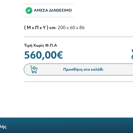
ΑΜΕΣΑ ΔΙΑΘΕΣΙΜΟ
( M x Π x Y ) cm
: 200 x 60 x 86
Τιμή Χωρίς Φ.Π.Α
560,00€
Προσθήκη στο καλάθι
λής