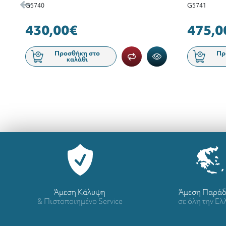
G5740
G5741
430,00€
475,0
Προσθήκη στο
Πρ
καλάθι
Άμεση Κάλυψη
Άμεση Παρά
& Πιστοποιημένο Service
σε όλη την Ε