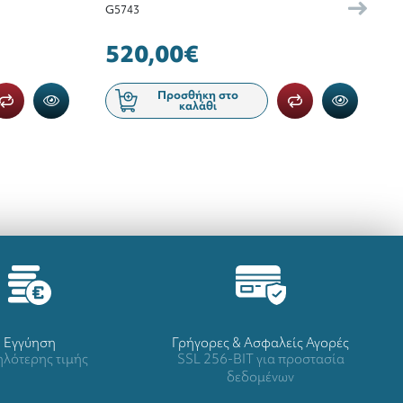
G5743
520,00€
Προσθήκη στο
καλάθι
Eγγύηση
Γρήγορες & Ασφαλείς Αγορές
λότερης τιμής
SSL 256-BIT για προστασία
δεδομένων