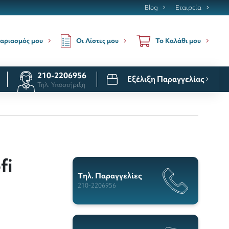
Blog
Εταιρεία
Οι Λίστες μου
αριασμός μου
Το Καλάθι μου
210-2206956
Εξέλιξη Παραγγελίας
Τηλ. Υποστήριξη
fi
Tηλ. Παραγγελίες
210-2206956