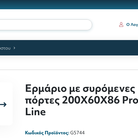
Ο Λογ
ύστου
Ερμάριο με συρόμενες
πόρτες 200Χ60Χ86 Pro
Line
Κωδικός Προϊόντος:
G5744