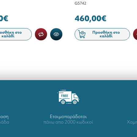
G5742
0€
460,00€
οσθήκη στο
Προσθήκη στο
καλάθι
καλάθι
δοση
Ετοιμοπαράδοτοι
λλάδα
πάνω απο 2000 κωδικοί
Χαμη