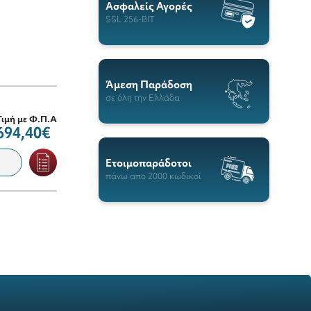
Ασφαλείς Αγορές
SSL 256-BIT
Άμεση Παράδοση
σε όλη την Ελλάδα
Τιμή με Φ.Π.Α
694,40€
Ετοιμοπαράδοτοι
πάνω απο 2000 κωδικοί