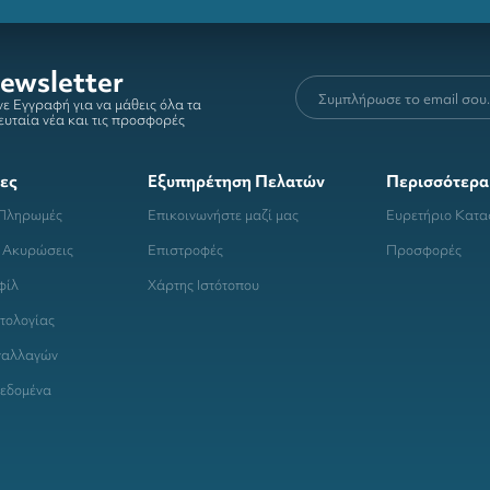
ewsletter
ε Εγγραφή για να μάθεις όλα τα
ευταία νέα και τις προσφορές
ες
Εξυπηρέτηση Πελατών
Περισσότερα
 Πληρωμές
Επικοινωνήστε μαζί μας
Ευρετήριο Κατ
 Ακυρώσεις
Επιστροφές
Προσφορές
φίλ
Χάρτης Ιστότοπου
τολογίας
ναλλαγών
εδομένα