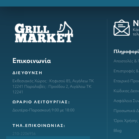
N
Κάν
τελ
Πληροφορί
Επικοινωνία
Αποστολές &
Επιστροφές &
ΔΙΕΥΘΥΝΣΗ
Εταιρικό Προ
Εκθεσιακός Χώρος : Κηφισού 85, Αιγάλεω ΤΚ
12241 Παραλαβές : Προόδου 2, Αιγάλεω ΤΚ
Κώδικας Δεον
12241
Ασφάλεια Συ
ΩΡΑΡΙΟ ΛΕΙΤΟΥΡΓΙΑΣ:
Δευτέρα-Παρασκευή 9:00 με 18:00
Προσωπικά Δ
Όροι Χρήσης
ΤΗΛ.ΕΠΙΚΟΙΝΩΝΙΑΣ:
Blog
210-2206956