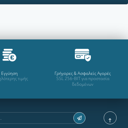
Eγγύηση
Γρήγορες & Ασφαλείς Αγορές
λότερης τιμής
SSL 256-BIT για προστασία
δεδομένων