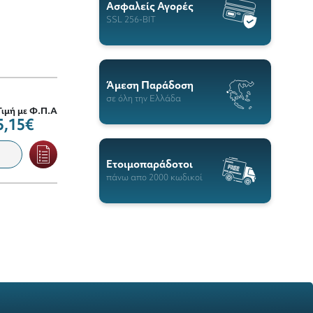
Ασφαλείς Αγορές
SSL 256-BIT
Άμεση Παράδοση
σε όλη την Ελλάδα
Τιμή με Φ.Π.Α
5,15€
Ετοιμοπαράδοτοι
πάνω απο 2000 κωδικοί