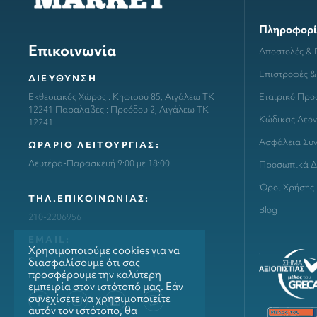
Πληροφορί
Επικοινωνία
Αποστολές &
Επιστροφές &
ΔΙΕΥΘΥΝΣΗ
Εταιρικό Προ
Εκθεσιακός Χώρος : Κηφισού 85, Αιγάλεω ΤΚ
12241 Παραλαβές : Προόδου 2, Αιγάλεω ΤΚ
Κώδικας Δεον
12241
Ασφάλεια Συ
ΩΡΑΡΙΟ ΛΕΙΤΟΥΡΓΙΑΣ:
Δευτέρα-Παρασκευή 9:00 με 18:00
Προσωπικά Δ
Όροι Χρήσης
ΤΗΛ.ΕΠΙΚΟΙΝΩΝΙΑΣ:
Blog
210-2206956
ΕΜΑΙL:
Χρησιμοποιούμε cookies για να
info@grillmarket.gr
διασφαλίσουμε ότι σας
προσφέρουμε την καλύτερη
εμπειρία στον ιστότοπό μας. Εάν
συνεχίσετε να χρησιμοποιείτε
αυτόν τον ιστότοπο, θα