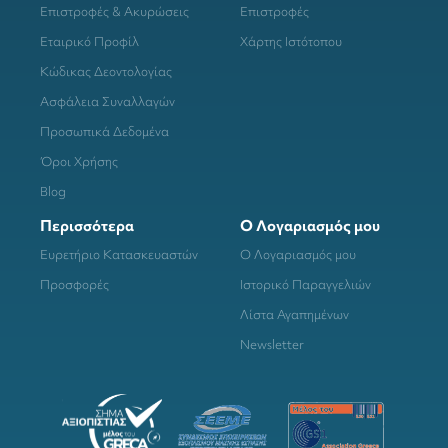
Επιστροφές & Ακυρώσεις
Επιστροφές
Εταιρικό Προφίλ
Χάρτης Ιστότοπου
Κώδικας Δεοντολογίας
Ασφάλεια Συναλλαγών
Προσωπικά Δεδομένα
Όροι Χρήσης
Blog
Περισσότερα
Ο Λογαριασμός μου
Ευρετήριο Κατασκευαστών
Ο Λογαριασμός μου
Προσφορές
Ιστορικό Παραγγελιών
Λίστα Αγαπημένων
Newsletter