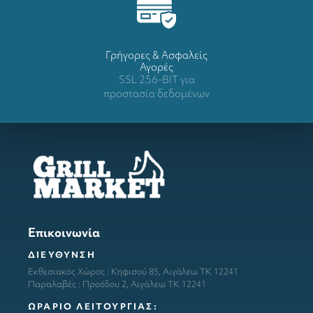
Γρήγορες & Ασφαλείς
Αγορές
SSL 256-BIT για
προστασία δεδομένων
Επικοινωνία
ΔΙΕΥΘΥΝΣΗ
Εκθεσιακός Χώρος : Κηφισού 85, Αιγάλεω ΤΚ 12241
Παραλαβές : Προόδου 2, Αιγάλεω ΤΚ 12241
ΩΡΑΡΙΟ ΛΕΙΤΟΥΡΓΙΑΣ: