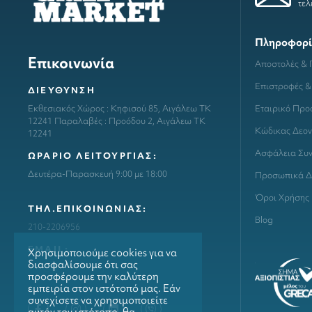
τελ
Πληροφορί
Επικοινωνία
Αποστολές &
Επιστροφές &
ΔΙΕΥΘΥΝΣΗ
Εταιρικό Προ
Εκθεσιακός Χώρος : Κηφισού 85, Αιγάλεω ΤΚ
12241 Παραλαβές : Προόδου 2, Αιγάλεω ΤΚ
Κώδικας Δεον
12241
Ασφάλεια Συ
ΩΡΑΡΙΟ ΛΕΙΤΟΥΡΓΙΑΣ:
Δευτέρα-Παρασκευή 9:00 με 18:00
Προσωπικά Δ
Όροι Χρήσης
ΤΗΛ.ΕΠΙΚΟΙΝΩΝΙΑΣ:
Blog
210-2206956
ΕΜΑΙL:
Χρησιμοποιούμε cookies για να
διασφαλίσουμε ότι σας
info@grillmarket.gr
προσφέρουμε την καλύτερη
εμπειρία στον ιστότοπό μας. Εάν
συνεχίσετε να χρησιμοποιείτε
αυτόν τον ιστότοπο, θα