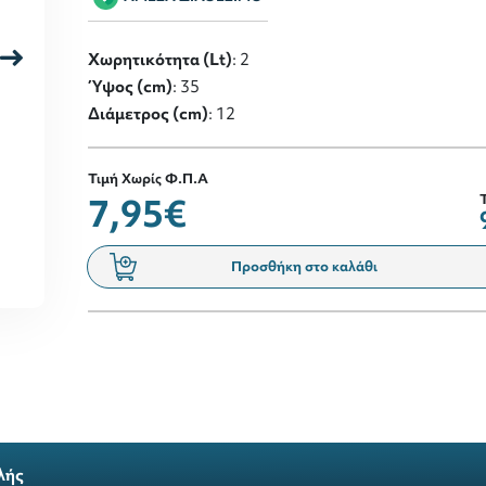
Χωρητικότητα (Lt)
: 2
Ύψος (cm)
: 35
Διάμετρος (cm)
: 12
Τιμή Χωρίς Φ.Π.Α
7,95€
Προσθήκη στο καλάθι
λής