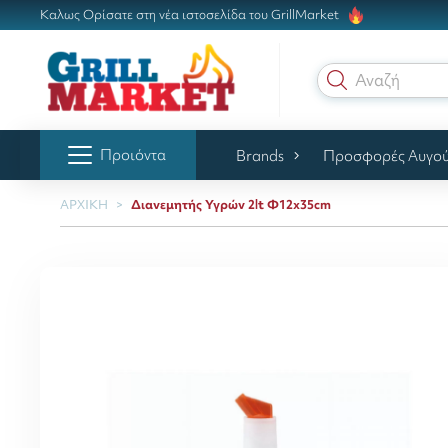
Καλως Ορίσατε στη νέα ιστοσελίδα του GrillMarket
Αναζήτηση
Προιόντα
Brands
Προσφορές Αυγο
ΑΡΧΙΚΗ
Διανεμητής Υγρών 2lt Φ12x35cm