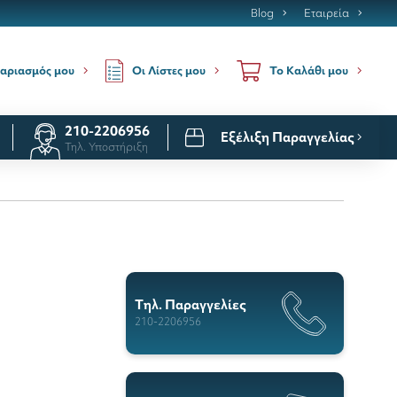
Blog
Εταιρεία
Οι Λίστες μου
αριασμός μου
Το Καλάθι μου
210-2206956
Εξέλιξη Παραγγελίας
Τηλ. Υποστήριξη
Tηλ. Παραγγελίες
210-2206956