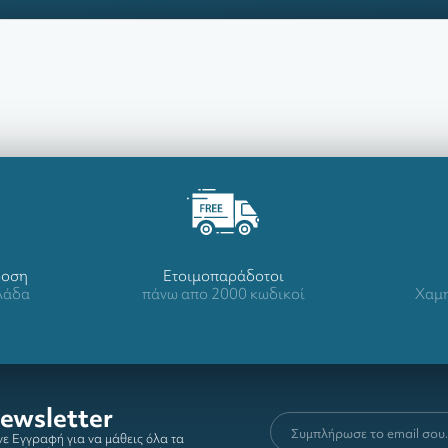
δοση
Ετοιμοπαράδοτοι
λλάδα
πάνω απο 2000 κωδικοί
Χαμη
ewsletter
ε Εγγραφή για να μάθεις όλα τα