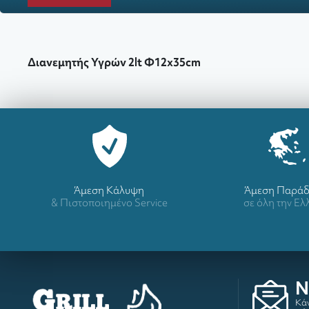
Διανεμητής Υγρών 2lt Φ12x35cm
Άμεση Κάλυψη
Άμεση Παρά
& Πιστοποιημένο Service
σε όλη την Ε
N
Κάν