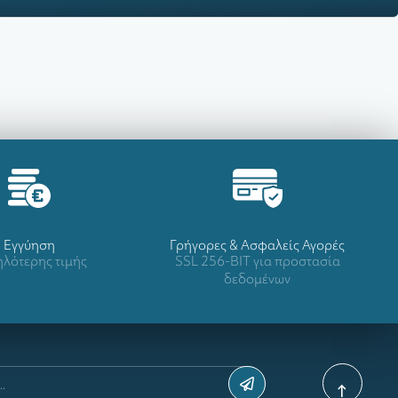
Eγγύηση
Γρήγορες & Ασφαλείς Αγορές
λότερης τιμής
SSL 256-BIT για προστασία
δεδομένων