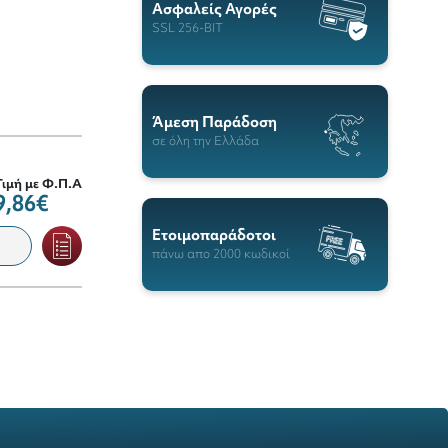
Ασφαλείς Αγορές
SSL 256-BIT
Άμεση Παράδοση
σε όλη την Ελλάδα
Τιμή με Φ.Π.Α
9,86€
Ετοιμοπαράδοτοι
πάνω απο 2000 κωδικοί