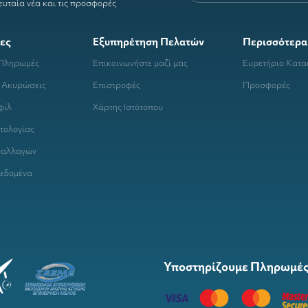
ευταία νέα και τις προσφορές
ες
Εξυπηρέτηση Πελατών
Περισσότερα
 Πληρωμές
Επικοινωνήστε μαζί μας
Ευρετήριο Κατ
 Ακυρώσεις
Επιστροφές
Προσφορές
φίλ
Χάρτης Ιστότοπου
τολογίας
ναλλαγών
εδομένα
Υποστηρίζουμε Πληρωμές