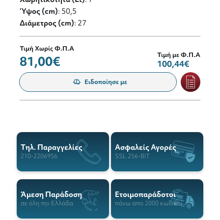
Ύψος (cm)
: 50,5
Διάμετρος (cm)
: 27
Τιμή Χωρίς Φ.Π.Α
Τιμή με Φ.Π.Α
81,00€
100,44€
Ειδοποίησε με
Tηλ. Παραγγελίες
Ασφαλείς Αγορές
210-2206956
SSL 256-BIT
Άμεση Παράδοση
Ετοιμοπαράδοτοι
σε όλη την Ελλάδα
πάνω απο 2000 κωδικοί