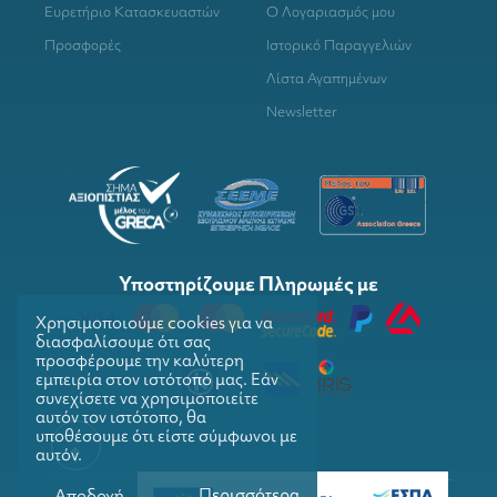
Ευρετήριο Κατασκευαστών
Ο Λογαριασμός μου
Προσφορές
Ιστορικό Παραγγελιών
Λίστα Αγαπημένων
Newsletter
Υποστηρίζουμε Πληρωμές με
Χρησιμοποιούμε cookies για να
διασφαλίσουμε ότι σας
προσφέρουμε την καλύτερη
εμπειρία στον ιστότοπό μας. Εάν
συνεχίσετε να χρησιμοποιείτε
αυτόν τον ιστότοπο, θα
υποθέσουμε ότι είστε σύμφωνοι με
αυτόν.
Περισσότερα
Αποδοχή