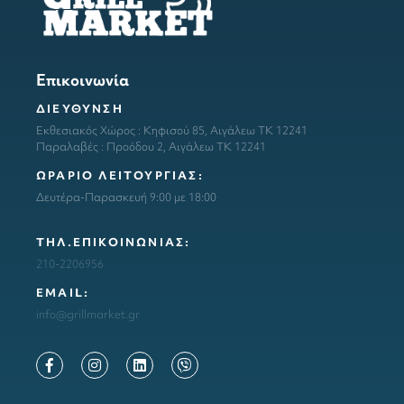
Επικοινωνία
ΔΙΕΥΘΥΝΣΗ
Εκθεσιακός Χώρος : Κηφισού 85, Αιγάλεω ΤΚ 12241
Παραλαβές : Προόδου 2, Αιγάλεω ΤΚ 12241
ΩΡΑΡΙΟ ΛΕΙΤΟΥΡΓΙΑΣ:
Δευτέρα-Παρασκευή 9:00 με 18:00
ΤΗΛ.ΕΠΙΚΟΙΝΩΝΙΑΣ:
210-2206956
ΕΜΑΙL:
info@grillmarket.gr