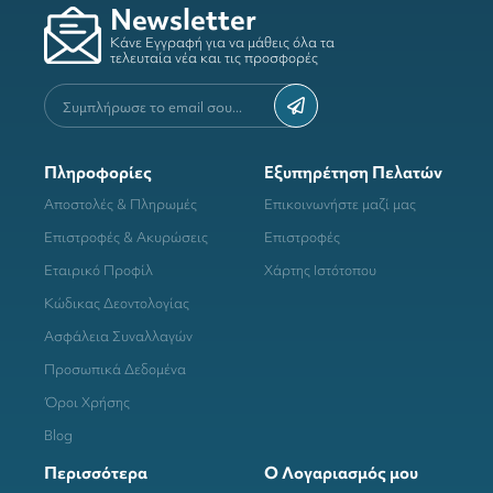
Newsletter
Κάνε Εγγραφή για να μάθεις όλα τα
τελευταία νέα και τις προσφορές
Πληροφορίες
Εξυπηρέτηση Πελατών
Αποστολές & Πληρωμές
Επικοινωνήστε μαζί μας
Επιστροφές & Ακυρώσεις
Επιστροφές
Εταιρικό Προφίλ
Χάρτης Ιστότοπου
Κώδικας Δεοντολογίας
Ασφάλεια Συναλλαγών
Προσωπικά Δεδομένα
Όροι Χρήσης
Blog
Περισσότερα
Ο Λογαριασμός μου