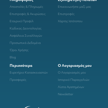
Αποστολές & Πληρωμές
Επικοινωνήστε μαζί μας
Επιστροφές & Ακυρώσεις
Επιστροφές
Εταιρικό Προφίλ
Χάρτης Ιστότοπου
Κώδικας Δεοντολογίας
Ασφάλεια Συναλλαγών
Προσωπικά Δεδομένα
Όροι Χρήσης
Blog
Περισσότερα
Ο Λογαριασμός μου
Ευρετήριο Κατασκευαστών
Ο Λογαριασμός μου
Προσφορές
Ιστορικό Παραγγελιών
Λίστα Αγαπημένων
Newsletter