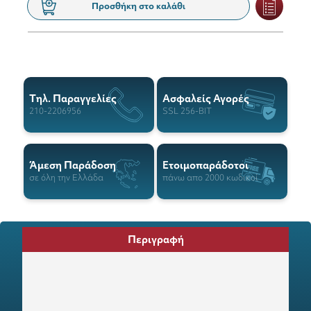
Προσθήκη στο καλάθι
Tηλ. Παραγγελίες
Ασφαλείς Αγορές
210-2206956
SSL 256-BIT
Άμεση Παράδοση
Ετοιμοπαράδοτοι
σε όλη την Ελλάδα
πάνω απο 2000 κωδικοί
Περιγραφή