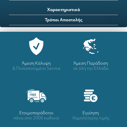
Χαρακτηριστικά
Τρόποι Αποστολής
Άμεση Κάλυψη
Άμεση Παράδοση
& Πιστοποιημένο Service
σε όλη την Ελλάδα
Ετοιμοπαράδοτοι
Eγγύηση
πάνω απο 2000 κωδικοί
Χαμηλότερης τιμής