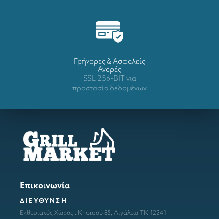
Γρήγορες & Ασφαλείς
Αγορές
SSL 256-BIT για
προστασία δεδομένων
Επικοινωνία
ΔΙΕΥΘΥΝΣΗ
Εκθεσιακός Χώρος : Κηφισού 85, Αιγάλεω ΤΚ 12241