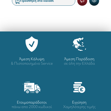
Προσθήκη στο καλάθι
Άμεση Κάλυψη
Άμεση Παράδοση
& Πιστοποιημένο Service
σε όλη την Ελλάδα
Ετοιμοπαράδοτοι
Eγγύηση
πάνω απο 2000 κωδικοί
Χαμηλότερης τιμής