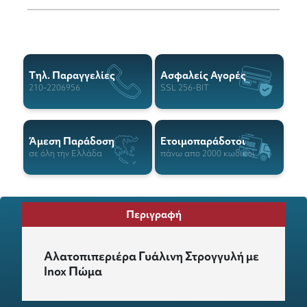
Tηλ. Παραγγελίες
Ασφαλείς Αγορές
210-2206956
SSL 256-BIT
Άμεση Παράδοση
Ετοιμοπαράδοτοι
σε όλη την Ελλάδα
πάνω απο 2000 κωδικοί
Περιγραφή
Αλατοπιπεριέρα Γυάλινη Στρογγυλή με
Inox Πώμα