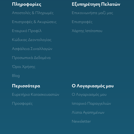
Πληροφορίες
Εξυπηρέτηση Πελατών
Αποστολές & Πληρωμές
Επικοινωνήστε μαζί μας
Επιστροφές & Ακυρώσεις
Επιστροφές
Εταιρικό Προφίλ
Χάρτης Ιστότοπου
Κώδικας Δεοντολογίας
Ασφάλεια Συναλλαγών
Προσωπικά Δεδομένα
Όροι Χρήσης
Blog
Περισσότερα
Ο Λογαριασμός μου
Ευρετήριο Κατασκευαστών
Ο Λογαριασμός μου
Προσφορές
Ιστορικό Παραγγελιών
Λίστα Αγαπημένων
Newsletter