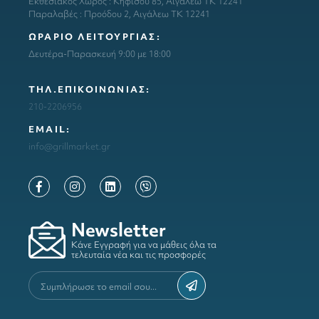
Εκθεσιακός Χώρος : Κηφισού 85, Αιγάλεω ΤΚ 12241
Παραλαβές : Προόδου 2, Αιγάλεω ΤΚ 12241
ΩΡΑΡΙΟ ΛΕΙΤΟΥΡΓΙΑΣ:
Δευτέρα-Παρασκευή 9:00 με 18:00
ΤΗΛ.ΕΠΙΚΟΙΝΩΝΙΑΣ:
210-2206956
ΕΜΑΙL:
info@grillmarket.gr
Newsletter
Κάνε Εγγραφή για να μάθεις όλα τα
τελευταία νέα και τις προσφορές