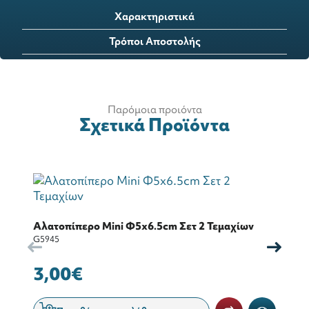
Χαρακτηριστικά
Τρόποι Αποστολής
Παρόμοια προιόντα
Σχετικά Προϊόντα
Α
Αλατοπίπερο Mini Φ5x6.5cm Σετ 2 Τεμαχίων
Τ
G5945
G5
3,00€
2