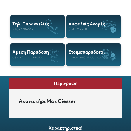
Tηλ. Παραγγελίες
Ασφαλείς Αγορές
210-2206956
SSL 256-BIT
Άμεση Παράδοση
Ετοιμοπαράδοτοι
σε όλη την Ελλάδα
πάνω απο 2000 κωδικοί
Περιγραφή
Ακονιστήρι Max Giesser
Χαρακτηριστικά