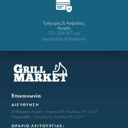
Γρήγορες & Ασφαλείς
Αγορές
SSL 256-BIT για
προστασία δεδομένων
Επικοινωνία
ΔΙΕΥΘΥΝΣΗ
Εκθεσιακός Χώρος : Κηφισού 85, Αιγάλεω ΤΚ 12241
Παραλαβές : Προόδου 2, Αιγάλεω ΤΚ 12241
ΩΡΑΡΙΟ ΛΕΙΤΟΥΡΓΙΑΣ: