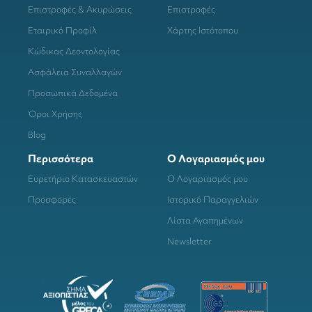
Επιστροφές & Ακυρώσεις
Επιστροφές
Εταιρικό Προφίλ
Χάρτης Ιστότοπου
Κώδικας Δεοντολογίας
Ασφάλεια Συναλλαγών
Προσωπικά Δεδομένα
Όροι Χρήσης
Blog
Περισσότερα
Ο Λογαριασμός μου
Ευρετήριο Κατασκευαστών
Ο Λογαριασμός μου
Προσφορές
Ιστορικό Παραγγελιών
Λίστα Αγαπημένων
Newsletter