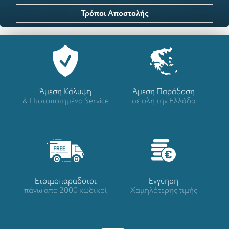
Τρόποι Αποστολής
Άμεση Κάλυψη
Άμεση Παράδοση
& Πιστοποιημένο Service
σε όλη την Ελλάδα
Ετοιμοπαράδοτοι
Eγγύηση
πάνω απο 2000 κωδικοί
Χαμηλότερης τιμής