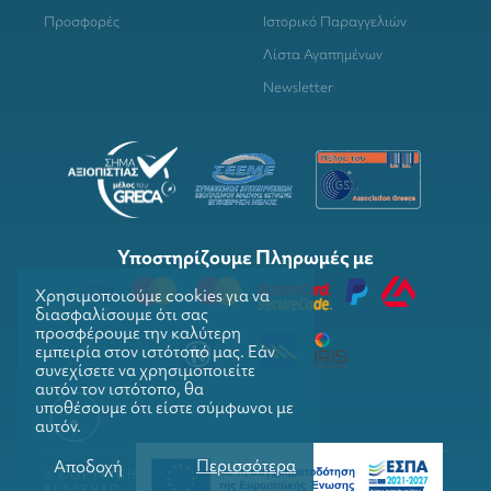
Προσφορές
Ιστορικό Παραγγελιών
Λίστα Αγαπημένων
Newsletter
Υποστηρίζουμε Πληρωμές με
Χρησιμοποιούμε cookies για να
διασφαλίσουμε ότι σας
προσφέρουμε την καλύτερη
εμπειρία στον ιστότοπό μας. Εάν
συνεχίσετε να χρησιμοποιείτε
αυτόν τον ιστότοπο, θα
υποθέσουμε ότι είστε σύμφωνοι με
αυτόν.
Περισσότερα
Αποδοχή
© COPYRIGHTS 2026. GRILLMARKET. ALL RIGHTS
RESERVED