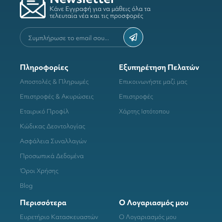
Κάνε Εγγραφή για να μάθεις όλα τα
τελευταία νέα και τις προσφορές
Πληροφορίες
Εξυπηρέτηση Πελατών
Αποστολές & Πληρωμές
Επικοινωνήστε μαζί μας
Επιστροφές & Ακυρώσεις
Επιστροφές
Εταιρικό Προφίλ
Χάρτης Ιστότοπου
Κώδικας Δεοντολογίας
Ασφάλεια Συναλλαγών
Προσωπικά Δεδομένα
Όροι Χρήσης
Blog
Περισσότερα
Ο Λογαριασμός μου
Ευρετήριο Κατασκευαστών
Ο Λογαριασμός μου