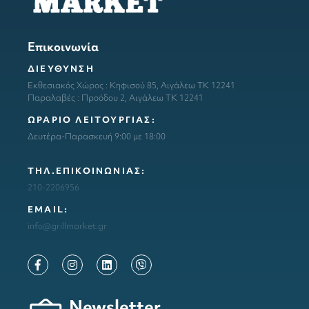
Επικοινωνία
ΔΙΕΥΘΥΝΣΗ
Εκθεσιακός Χώρος : Κηφισού 85, Αιγάλεω ΤΚ 12241
Παραλαβές : Προόδου 2, Αιγάλεω ΤΚ 12241
ΩΡΑΡΙΟ ΛΕΙΤΟΥΡΓΙΑΣ:
Δευτέρα-Παρασκευή 9:00 με 18:00
ΤΗΛ.ΕΠΙΚΟΙΝΩΝΙΑΣ:
210-2206956
ΕΜΑΙL:
info@grillmarket.gr
Newsletter