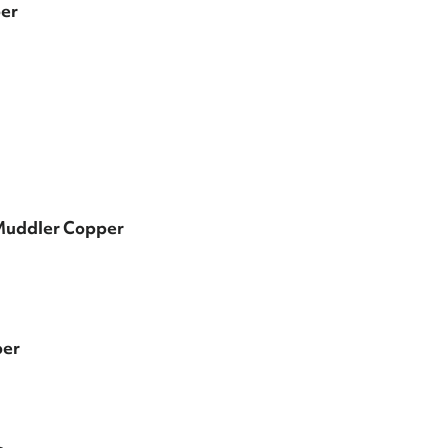
er
Muddler Copper
per