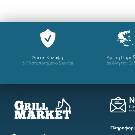
Άμεση Κάλυψη
Άμεση Παρά
& Πιστοποιημένο Service
σε όλη την Ε
N
Κάν
τελ
Πληροφορί