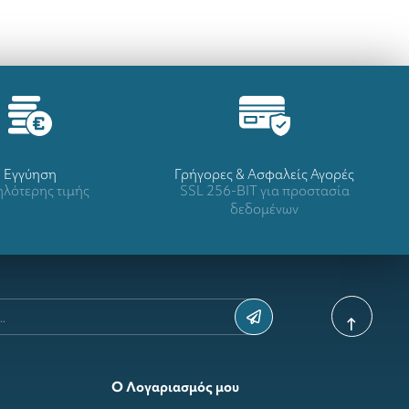
Eγγύηση
Γρήγορες & Ασφαλείς Αγορές
λότερης τιμής
SSL 256-BIT για προστασία
δεδομένων
Ο Λογαριασμός μου