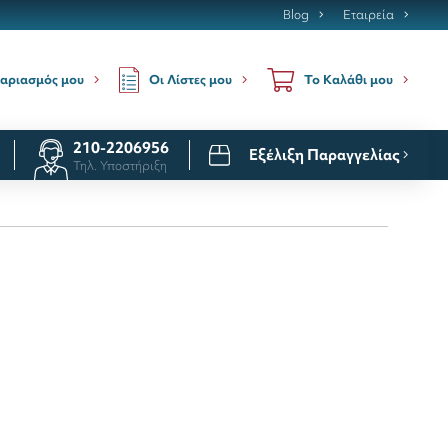
Blog
Εταιρεία
Οι Λίστες μου
αριασμός μου
Το Καλάθι μου
210-2206956
Εξέλιξη Παραγγελίας
Τηλ. Υποστήριξη