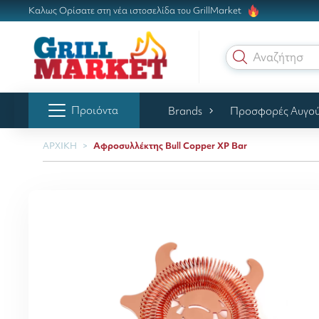
Καλως Ορίσατε στη νέα ιστοσελίδα του GrillMarket
Αναζήτηση γ
Προιόντα
Brands
Προσφορές Αυγο
ΑΡΧΙΚΗ
Αφροσυλλέκτης Bull Copper XP Bar