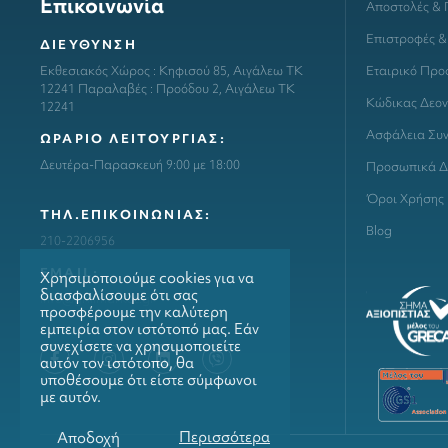
Επικοινωνία
Αποστολές &
Επιστροφές &
ΔΙΕΥΘΥΝΣΗ
Εταιρικό Προ
Εκθεσιακός Χώρος : Κηφισού 85, Αιγάλεω ΤΚ
12241 Παραλαβές : Προόδου 2, Αιγάλεω ΤΚ
Κώδικας Δεον
12241
Ασφάλεια Συ
ΩΡΑΡΙΟ ΛΕΙΤΟΥΡΓΙΑΣ:
Δευτέρα-Παρασκευή 9:00 με 18:00
Προσωπικά Δ
Όροι Χρήσης
ΤΗΛ.ΕΠΙΚΟΙΝΩΝΙΑΣ:
Blog
210-2206956
ΕΜΑΙL:
Χρησιμοποιούμε cookies για να
διασφαλίσουμε ότι σας
info@grillmarket.gr
προσφέρουμε την καλύτερη
εμπειρία στον ιστότοπό μας. Εάν
συνεχίσετε να χρησιμοποιείτε
αυτόν τον ιστότοπο, θα
υποθέσουμε ότι είστε σύμφωνοι
με αυτόν.
Περισσότερα
Αποδοχή