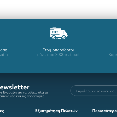
δοση
Ετοιμοπαράδοτοι
λλάδα
πάνω απο 2000 κωδικοί
Χαμη
ewsletter
ε Εγγραφή για να μάθεις όλα τα
ευταία νέα και τις προσφορές
ες
Εξυπηρέτηση Πελατών
Περισσότερα