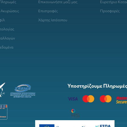
 Πληρωμές
Επικοινωνήστε μαζί μας
Ευρετήριο Κατ
 Ακυρώσεις
Επιστροφές
Προσφορές
φίλ
Χάρτης Ιστότοπου
τολογίας
ναλλαγών
εδομένα
Υποστηρίζουμε Πληρωμές