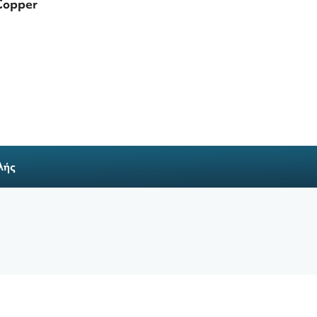
Copper
λής