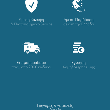
Άμεση Κάλυψη
Άμεση Παράδοση
& Πιστοποιημένο Service
σε όλη την Ελλάδα
Ετοιμοπαράδοτοι
Eγγύηση
πάνω απο 2000 κωδικοί
Χαμηλότερης τιμής
Γρήγορες & Ασφαλείς
Αγορές