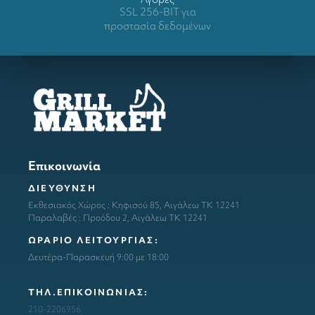
SSL 256-BIT για
προστασία δεδομένων
Επικοινωνία
ΔΙΕΥΘΥΝΣΗ
Εκθεσιακός Χώρος : Κηφισού 85, Αιγάλεω ΤΚ 12241
Παραλαβές : Προόδου 2, Αιγάλεω ΤΚ 12241
ΩΡΑΡΙΟ ΛΕΙΤΟΥΡΓΙΑΣ:
Δευτέρα-Παρασκευή 9:00 με 18:00
ΤΗΛ.ΕΠΙΚΟΙΝΩΝΙΑΣ:
210-2206956