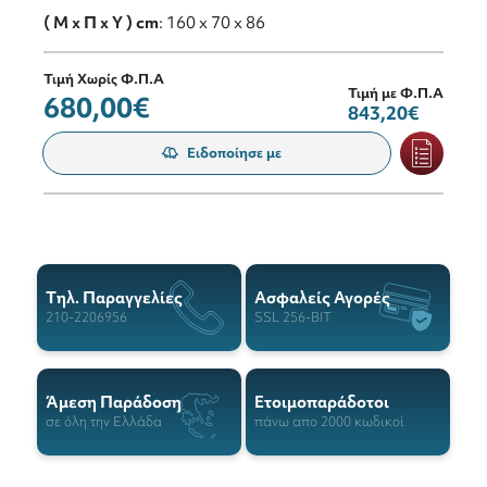
( M x Π x Y ) cm
: 160 x 70 x 86
Τιμή Χωρίς Φ.Π.Α
Τιμή με Φ.Π.Α
680,00€
843,20€
Ειδοποίησε με
Tηλ. Παραγγελίες
Ασφαλείς Αγορές
210-2206956
SSL 256-BIT
Άμεση Παράδοση
Ετοιμοπαράδοτοι
σε όλη την Ελλάδα
πάνω απο 2000 κωδικοί