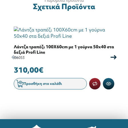
Παρόμοια προιόντα
Σχετικά Προϊόντα
Λάντζα τραπέζι 100X60cm με 1 γούρνα 50x40 στα
Λά
δεξιά Profi Line
ΔΕ
G6053
G6
310,00€
3
Προσθήκη στο καλάθι