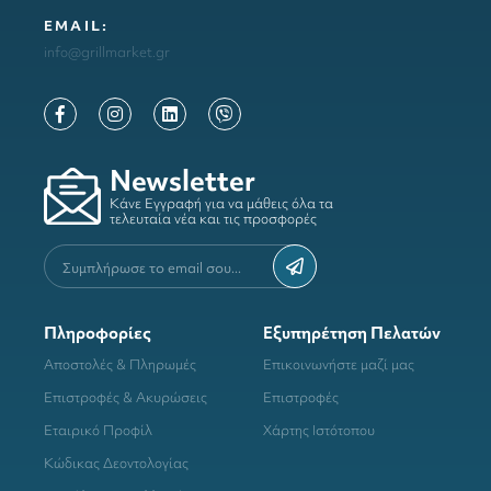
ΕΜΑΙL:
info@grillmarket.gr
Newsletter
Κάνε Εγγραφή για να μάθεις όλα τα
τελευταία νέα και τις προσφορές
Πληροφορίες
Εξυπηρέτηση Πελατών
Αποστολές & Πληρωμές
Επικοινωνήστε μαζί μας
Επιστροφές & Ακυρώσεις
Επιστροφές
Εταιρικό Προφίλ
Χάρτης Ιστότοπου
Κώδικας Δεοντολογίας