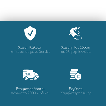
Άμεση Κάλυψη
Άμεση Παράδοση
& Πιστοποιημένο Service
σε όλη την Ελλάδα
Ετοιμοπαράδοτοι
Eγγύηση
πάνω απο 2000 κωδικοί
Χαμηλότερης τιμής