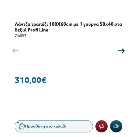
Λάντζα τραπέζι 100X60cm με 1 γούρνα 50x40 στα
Λά
δεξιά Profi Line
ΔΕ
G6053
G6
310,00€
3
Προσθήκη στο καλάθι