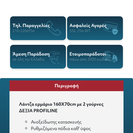
Tηλ. Παραγγελίες
Ασφαλείς Αγορές
210-2206956
SSL 256-BIT
Άμεση Παράδοση
Ετοιμοπαράδοτοι
σε όλη την Ελλάδα
πάνω απο 2000 κωδικοί
Περιγραφή
Λάντζα ερμάριο 160X70cm με 2 γούρνες
ΔΕΞΙΑ PROFILINE
Ανοξείδωτης κατασκευής
Ρυθμιζόμενα πόδια καθ’ ύψος