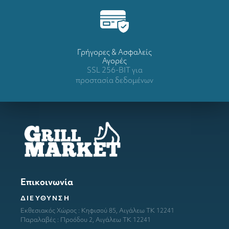
Γρήγορες & Ασφαλείς
Αγορές
SSL 256-BIT για
προστασία δεδομένων
Επικοινωνία
ΔΙΕΥΘΥΝΣΗ
Εκθεσιακός Χώρος : Κηφισού 85, Αιγάλεω ΤΚ 12241
Παραλαβές : Προόδου 2, Αιγάλεω ΤΚ 12241