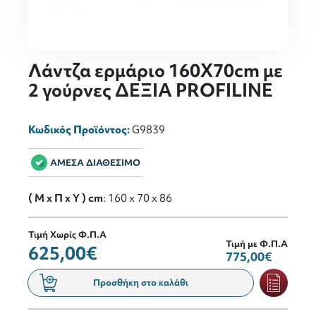
Λάντζα ερμάριο 160X70cm με
2 γούρνες ΔΕΞΙΑ PROFILINE
Κωδικός Προϊόντος:
G9839
ΑΜΕΣΑ ΔΙΑΘΕΣΙΜΟ
( M x Π x Y ) cm
: 160 x 70 x 86
Τιμή Χωρίς Φ.Π.Α
Τιμή με Φ.Π.Α
625,00€
775,00€
Προσθήκη στο καλάθι