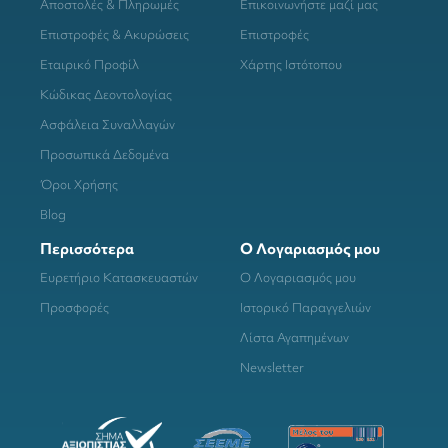
Αποστολές & Πληρωμές
Επικοινωνήστε μαζί μας
Επιστροφές & Ακυρώσεις
Επιστροφές
Εταιρικό Προφίλ
Χάρτης Ιστότοπου
Κώδικας Δεοντολογίας
Ασφάλεια Συναλλαγών
Προσωπικά Δεδομένα
Όροι Χρήσης
Blog
Περισσότερα
Ο Λογαριασμός μου
Ευρετήριο Κατασκευαστών
Ο Λογαριασμός μου
Προσφορές
Ιστορικό Παραγγελιών
Λίστα Αγαπημένων
Newsletter