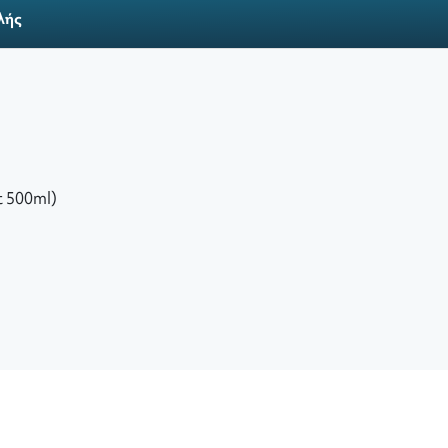
λής
t 500ml)