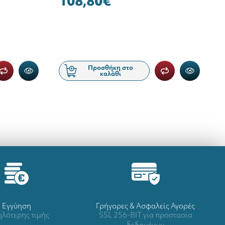
108,80€
Προσθήκη στο
καλάθι
Eγγύηση
Γρήγορες & Ασφαλείς Αγορές
λότερης τιμής
SSL 256-BIT για προστασία
δεδομένων