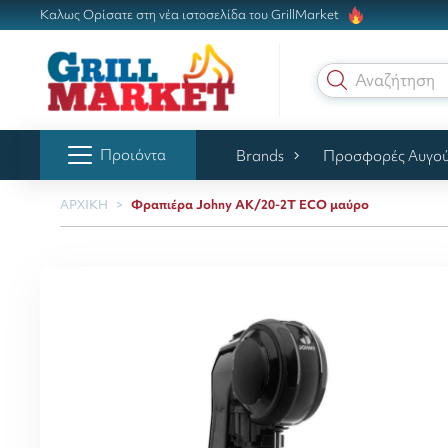
Καλως Ορίσατε στη νέα ιστοσελίδα του GrillMarket
Αναζήτηση γ
Προιόντα
Brands
Προσφορές Αυγο
ΑΡΧΙΚΗ
Φραπιέρα Johny AK/20-2T ECO μαύρο