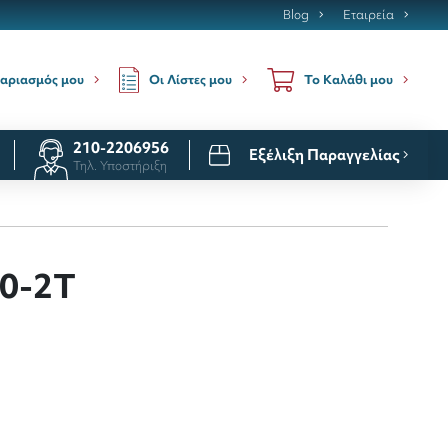
Blog
Εταιρεία
Οι Λίστες μου
αριασμός μου
Το Καλάθι μου
210-2206956
Εξέλιξη Παραγγελίας
Τηλ. Υποστήριξη
0-2T