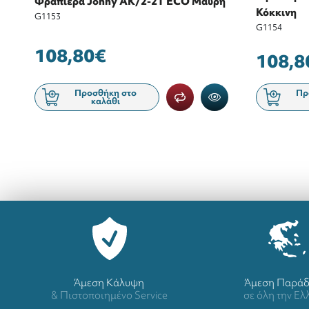
Φραπιέρα Johny AK/2-2T ECO Μαύρη
Κόκκινη
G1153
G1154
108,80€
108,8
Προσθήκη στο
Πρ
καλάθι
Άμεση Κάλυψη
Άμεση Παρά
& Πιστοποιημένο Service
σε όλη την Ε