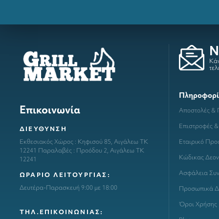
N
Κάν
τελ
Πληροφορί
Επικοινωνία
Αποστολές &
Επιστροφές &
ΔΙΕΥΘΥΝΣΗ
Εταιρικό Προ
Εκθεσιακός Χώρος : Κηφισού 85, Αιγάλεω ΤΚ
12241 Παραλαβές : Προόδου 2, Αιγάλεω ΤΚ
Κώδικας Δεον
12241
Ασφάλεια Συ
ΩΡΑΡΙΟ ΛΕΙΤΟΥΡΓΙΑΣ:
Δευτέρα-Παρασκευή 9:00 με 18:00
Προσωπικά Δ
Όροι Χρήσης
ΤΗΛ.ΕΠΙΚΟΙΝΩΝΙΑΣ: