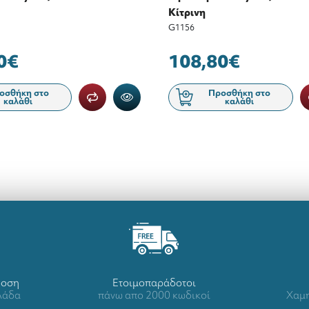
Κίτρινη
G1156
0€
108,80€
οσθήκη στο
Προσθήκη στο
καλάθι
καλάθι
δοση
Ετοιμοπαράδοτοι
λλάδα
πάνω απο 2000 κωδικοί
Χαμη