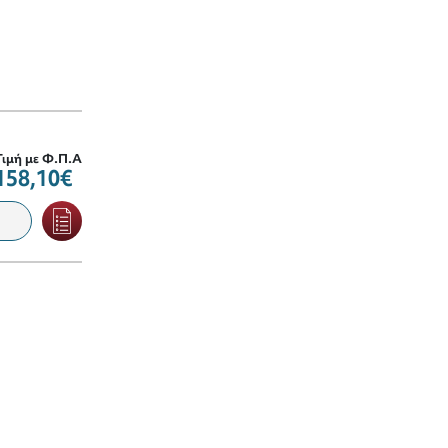
Τιμή με Φ.Π.Α
158,10€