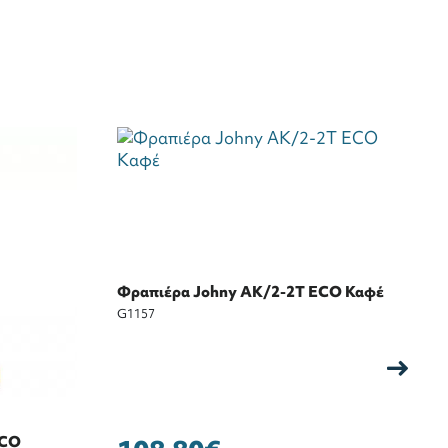
Φραπιέρα Johny AK/2-2T ECO Καφέ
Φ
G1157
G
ECO