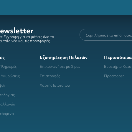
ewsletter
ε Εγγραφή για να μάθεις όλα τα
ευταία νέα και τις προσφορές
ες
Εξυπηρέτηση Πελατών
Περισσότερα
 Πληρωμές
Επικοινωνήστε μαζί μας
Ευρετήριο Κατ
 Ακυρώσεις
Επιστροφές
Προσφορές
φίλ
Χάρτης Ιστότοπου
τολογίας
ναλλαγών
εδομένα