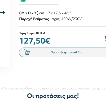
( M x Π x Y ) cm
: 17 x 17,5 x 46,5
Παροχή Ρεύματος-Ισχύς
: 400W/230V
Τιμή Χωρίς Φ.Π.Α
127,50€
Προσθήκη στο καλάθι
Ψάχνεις για συνδιασμούς προιόντων που θα σου λύσουν τα χέρια?
Οι προτάσεις μας!