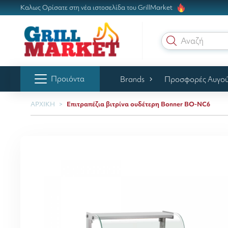
Καλως Ορίσατε στη νέα ιστοσελίδα του GrillMarket
Αναζήτηση
Προιόντα
Brands
Προσφορές Αυγο
ΑΡΧΙΚΗ
Επιτραπέζια βιτρίνα ουδέτερη Bonner BO-NC6