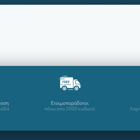
δοση
Ετοιμοπαράδοτοι
λλάδα
πάνω απο 2000 κωδικοί
Χαμη