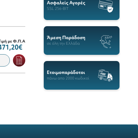
Ασφαλείς Αγορές
SSL 256-BIT
Άμεση Παράδοση
Τιμή με Φ.Π.Α
σε όλη την Ελλάδα
471,20€
Ετοιμοπαράδοτοι
πάνω απο 2000 κωδικοί