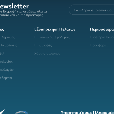
ewsletter
ε Εγγραφή για να μάθεις όλα τα
ευταία νέα και τις προσφορές
ες
Εξυπηρέτηση Πελατών
Περισσότερα
 Πληρωμές
Επικοινωνήστε μαζί μας
Ευρετήριο Κατ
 Ακυρώσεις
Επιστροφές
Προσφορές
φίλ
Χάρτης Ιστότοπου
τολογίας
ναλλαγών
εδομένα
Υποστηρίζουμε Πληρωμές