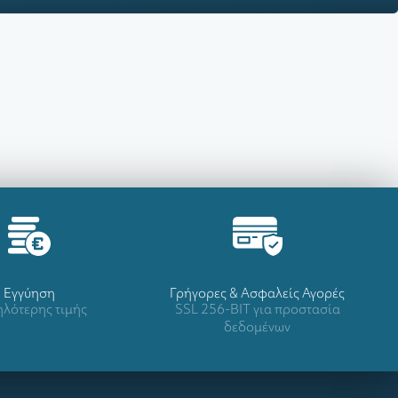
Eγγύηση
Γρήγορες & Ασφαλείς Αγορές
λότερης τιμής
SSL 256-BIT για προστασία
δεδομένων