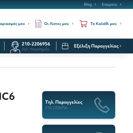
Blog
Εταιρεία
Οι Λίστες μου
αριασμός μου
Το Καλάθι μου
210-2206956
Εξέλιξη Παραγγελίας
Τηλ. Υποστήριξη
NC6
Tηλ. Παραγγελίες
210-2206956