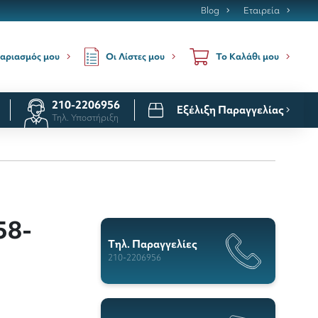
Blog
Εταιρεία
Οι Λίστες μου
αριασμός μου
Το Καλάθι μου
210-2206956
Εξέλιξη Παραγγελίας
Τηλ. Υποστήριξη
58-
Tηλ. Παραγγελίες
210-2206956