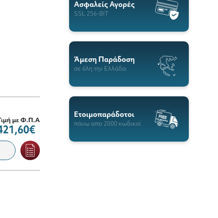
Ασφαλείς Αγορές
SSL 256-BIT
Άμεση Παράδοση
σε όλη την Ελλάδα
Ετοιμοπαράδοτοι
Τιμή με Φ.Π.Α
πάνω απο 2000 κωδικοί
421,60€