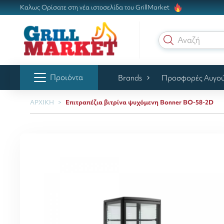
Καλως Ορίσατε στη νέα ιστοσελίδα του GrillMarket
Αναζήτηση
Προιόντα
Brands
Προσφορές Αυγο
ΑΡΧΙΚΗ
Επιτραπέζια βιτρίνα ψυχόμενη Bonner BO-58-2D