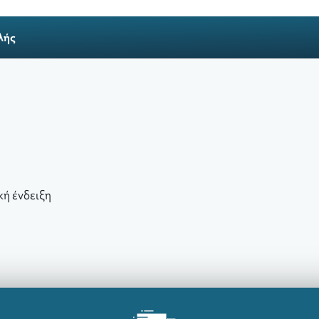
λής
ή ένδειξη