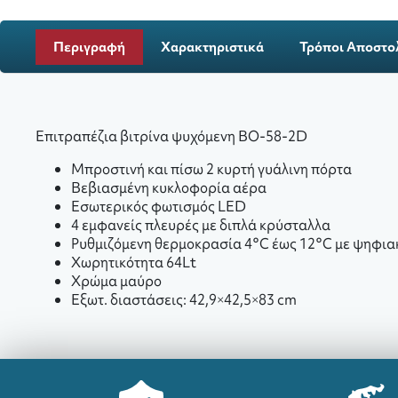
Περιγραφή
Χαρακτηριστικά
Τρόποι Αποστο
Επιτραπέζια βιτρίνα ψυχόμενη BO-58-2D
Μπροστινή και πίσω 2 κυρτή γυάλινη πόρτα
Βεβιασμένη κυκλοφορία αέρα
Εσωτερικός φωτισμός LED
4 εμφανείς πλευρές με διπλά κρύσταλλα
Ρυθμιζόμενη θερμοκρασία 4°C έως 12°C με ψηφιακ
Χωρητικότητα 64Lt
Χρώμα μαύρο
Εξωτ. διαστάσεις:
42,9×42,5×83 cm