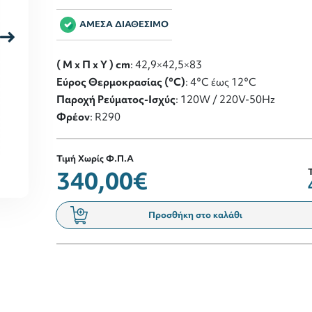
ΑΜΕΣΑ ΔΙΑΘΕΣΙΜΟ
( M x Π x Y ) cm
: 42,9×42,5×83
Εύρος Θερμοκρασίας (°C)
: 4°C έως 12°C
Παροχή Ρεύματος-Ισχύς
: 120W / 220V-50Hz
Φρέον
: R290
Τιμή Χωρίς Φ.Π.Α
340,00€
Προσθήκη στο καλάθι