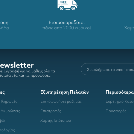
δοση
Ετοιμοπαράδοτοι
λλάδα
πάνω απο 2000 κωδικοί
Χαμη
ewsletter
ε Εγγραφή για να μάθεις όλα τα
ευταία νέα και τις προσφορές
ες
Εξυπηρέτηση Πελατών
Περισσότερα
 Πληρωμές
Επικοινωνήστε μαζί μας
Ευρετήριο Κατ
 Ακυρώσεις
Επιστροφές
Προσφορές
φίλ
Χάρτης Ιστότοπου
τολογίας