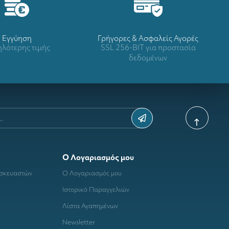
Eγγύηση
Γρήγορες & Ασφαλείς Αγορές
λότερης τιμής
SSL 256-BIT για προστασία
δεδομένων
Ο Λογαριασμός μου
ασκευαστών
Ο Λογαριασμός μου
Ιστορικό Παραγγελιών
Λίστα Αγαπημένων
Newsletter