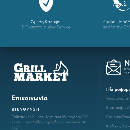
Άμεση Κάλυψη
Άμεση Παρά
& Πιστοποιημένο Service
σε όλη την Ε
N
Κάν
τελ
Πληροφορί
Επικοινωνία
Αποστολές &
Επιστροφές &
ΔΙΕΥΘΥΝΣΗ
Εταιρικό Προ
Εκθεσιακός Χώρος : Κηφισού 85, Αιγάλεω ΤΚ
12241 Παραλαβές : Προόδου 2, Αιγάλεω ΤΚ
Κώδικας Δεον
12241