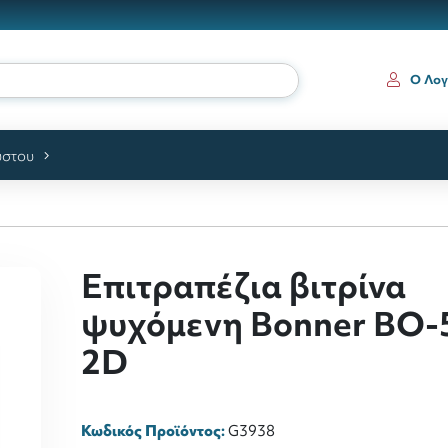
Ο Λογ
ύστου
Επιτραπέζια βιτρίνα
ψυχόμενη Bonner BO-
2D
Κωδικός Προϊόντος:
G3938