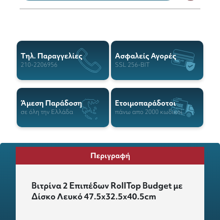
Tηλ. Παραγγελίες
Ασφαλείς Αγορές
210-2206956
SSL 256-BIT
Άμεση Παράδοση
Ετοιμοπαράδοτοι
σε όλη την Ελλάδα
πάνω απο 2000 κωδικοί
Περιγραφή
Βιτρίνα 2 Επιπέδων RollTop Budget με
Δίσκο Λευκό 47.5x32.5x40.5cm