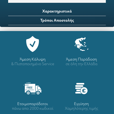
Χαρακτηριστικά
Τρόποι Αποστολής
Άμεση Κάλυψη
Άμεση Παράδοση
& Πιστοποιημένο Service
σε όλη την Ελλάδα
Ετοιμοπαράδοτοι
Eγγύηση
πάνω απο 2000 κωδικοί
Χαμηλότερης τιμής