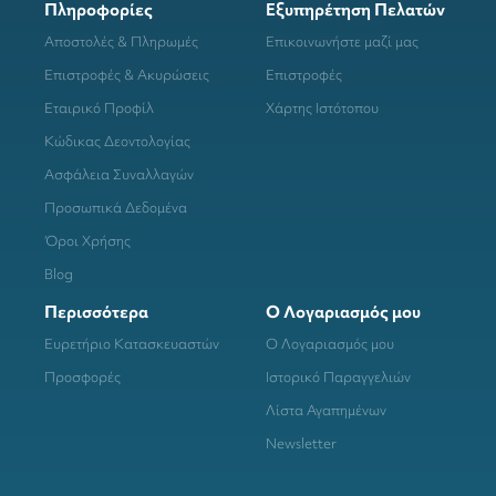
Πληροφορίες
Εξυπηρέτηση Πελατών
Αποστολές & Πληρωμές
Επικοινωνήστε μαζί μας
Επιστροφές & Ακυρώσεις
Επιστροφές
Εταιρικό Προφίλ
Χάρτης Ιστότοπου
Κώδικας Δεοντολογίας
Ασφάλεια Συναλλαγών
Προσωπικά Δεδομένα
Όροι Χρήσης
Blog
Περισσότερα
Ο Λογαριασμός μου
Ευρετήριο Κατασκευαστών
Ο Λογαριασμός μου
Προσφορές
Ιστορικό Παραγγελιών
Λίστα Αγαπημένων
Newsletter