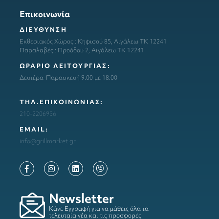
Επικοινωνία
ΔΙΕΥΘΥΝΣΗ
Εκθεσιακός Χώρος : Κηφισού 85, Αιγάλεω ΤΚ 12241
Παραλαβές : Προόδου 2, Αιγάλεω ΤΚ 12241
ΩΡΑΡΙΟ ΛΕΙΤΟΥΡΓΙΑΣ:
Δευτέρα-Παρασκευή 9:00 με 18:00
ΤΗΛ.ΕΠΙΚΟΙΝΩΝΙΑΣ:
210-2206956
ΕΜΑΙL:
info@grillmarket.gr
Newsletter
Κάνε Εγγραφή για να μάθεις όλα τα
τελευταία νέα και τις προσφορές