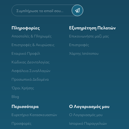
Πληροφορίες
Εξυπηρέτηση Πελατών
Αποστολές & Πληρωμές
Επικοινωνήστε μαζί μας
Επιστροφές & Ακυρώσεις
Επιστροφές
Εταιρικό Προφίλ
Χάρτης Ιστότοπου
Κώδικας Δεοντολογίας
Ασφάλεια Συναλλαγών
Προσωπικά Δεδομένα
Όροι Χρήσης
Blog
Περισσότερα
Ο Λογαριασμός μου
Ευρετήριο Κατασκευαστών
Ο Λογαριασμός μου
Προσφορές
Ιστορικό Παραγγελιών