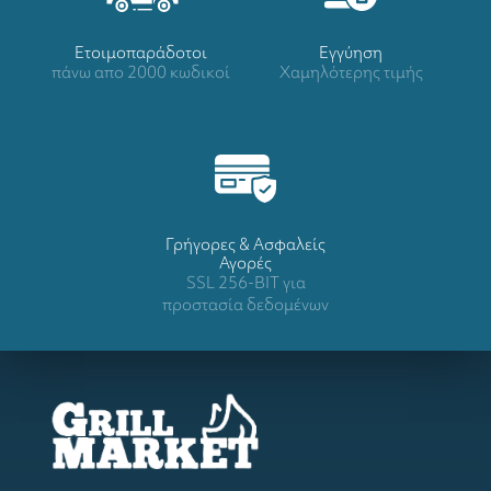
Ετοιμοπαράδοτοι
Eγγύηση
πάνω απο 2000 κωδικοί
Χαμηλότερης τιμής
Γρήγορες & Ασφαλείς
Αγορές
SSL 256-BIT για
προστασία δεδομένων