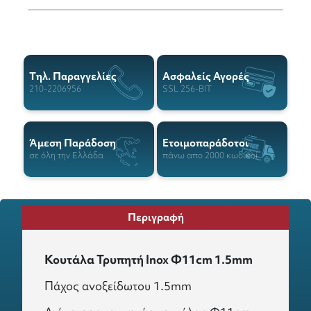
Tηλ. Παραγγελίες
Ασφαλείς Αγορές
210-2206956
SSL 256-BIT
Άμεση Παράδοση
Ετοιμοπαράδοτοι
σε όλη την Ελλάδα
πάνω απο 2000 κωδικοί
Περιγραφή
Κουτάλα Τρυπητή Inox Φ11cm 1.5mm
Πάχος ανοξείδωτου 1.5mm