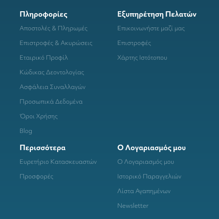
Πληροφορίες
Εξυπηρέτηση Πελατών
Αποστολές & Πληρωμές
Επικοινωνήστε μαζί μας
Επιστροφές & Ακυρώσεις
Επιστροφές
Εταιρικό Προφίλ
Χάρτης Ιστότοπου
Κώδικας Δεοντολογίας
Ασφάλεια Συναλλαγών
Προσωπικά Δεδομένα
Όροι Χρήσης
Blog
Περισσότερα
Ο Λογαριασμός μου
Ευρετήριο Κατασκευαστών
Ο Λογαριασμός μου
Προσφορές
Ιστορικό Παραγγελιών
Λίστα Αγαπημένων
Newsletter