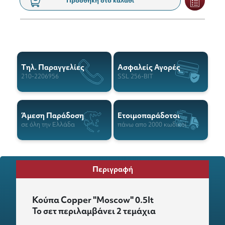
Προσθήκη στο καλάθι
Tηλ. Παραγγελίες
Ασφαλείς Αγορές
210-2206956
SSL 256-BIT
Άμεση Παράδοση
Ετοιμοπαράδοτοι
σε όλη την Ελλάδα
πάνω απο 2000 κωδικοί
Περιγραφή
Κούπα Copper "Μοscοw" 0.5lt
Το σετ περιλαμβάνει 2 τεμάχια