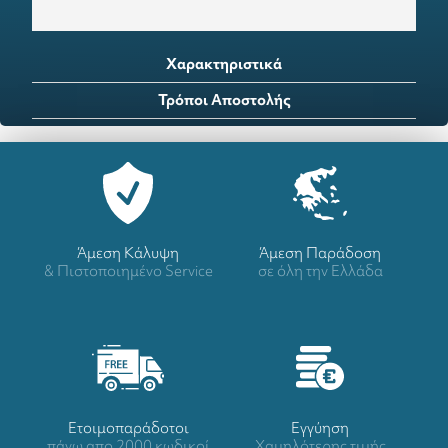
Χαρακτηριστικά
Τρόποι Αποστολής
Άμεση Κάλυψη
Άμεση Παράδοση
& Πιστοποιημένο Service
σε όλη την Ελλάδα
Ετοιμοπαράδοτοι
Eγγύηση
πάνω απο 2000 κωδικοί
Χαμηλότερης τιμής