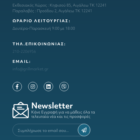
Εκθεσιακός Χώρος : Κηφισού 85, Αιγάλεω ΤΚ 12241
Παραλαβές : Προόδου 2, Αιγάλεω ΤΚ 12241
ΩΡΑΡΙΟ ΛΕΙΤΟΥΡΓΙΑΣ:
Δευτέρα-Παρασκευή 9:00 με 18:00
ΤΗΛ.ΕΠΙΚΟΙΝΩΝΙΑΣ:
210-2206956
ΕΜΑΙL:
info@grillmarket.gr
Newsletter
Κάνε Εγγραφή για να μάθεις όλα τα
τελευταία νέα και τις προσφορές