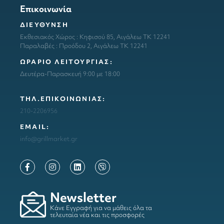
Επικοινωνία
ΔΙΕΥΘΥΝΣΗ
Εκθεσιακός Χώρος : Κηφισού 85, Αιγάλεω ΤΚ 12241
Παραλαβές : Προόδου 2, Αιγάλεω ΤΚ 12241
ΩΡΑΡΙΟ ΛΕΙΤΟΥΡΓΙΑΣ:
Δευτέρα-Παρασκευή 9:00 με 18:00
ΤΗΛ.ΕΠΙΚΟΙΝΩΝΙΑΣ:
210-2206956
ΕΜΑΙL:
info@grillmarket.gr
Newsletter
Κάνε Εγγραφή για να μάθεις όλα τα
τελευταία νέα και τις προσφορές