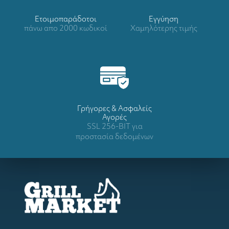
Ετοιμοπαράδοτοι
Eγγύηση
πάνω απο 2000 κωδικοί
Χαμηλότερης τιμής
Γρήγορες & Ασφαλείς
Αγορές
SSL 256-BIT για
προστασία δεδομένων