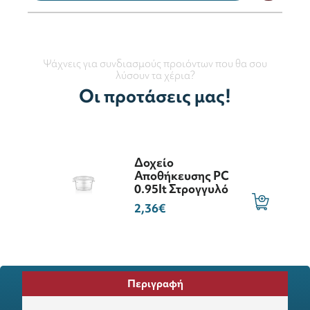
Ψάχνεις για συνδιασμούς προιόντων που θα σου
λύσουν τα χέρια?
Οι προτάσεις μας!
Δοχείο
Αποθήκευσης PC
0.95lt Στρογγυλό
2,36€
Περιγραφή