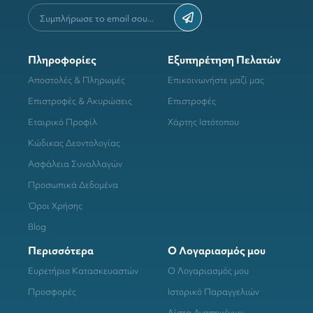
Πληροφορίες
Εξυπηρέτηση Πελατών
Αποστολές & Πληρωμές
Επικοινωνήστε μαζί μας
Επιστροφές & Ακυρώσεις
Επιστροφές
Εταιρικό Προφίλ
Χάρτης Ιστότοπου
Κώδικας Δεοντολογίας
Ασφάλεια Συναλλαγών
Προσωπικά Δεδομένα
Όροι Χρήσης
Blog
Περισσότερα
Ο Λογαριασμός μου
Ευρετήριο Κατασκευαστών
Ο Λογαριασμός μου
Προσφορές
Ιστορικό Παραγγελιών
Λίστα Αγαπημένων