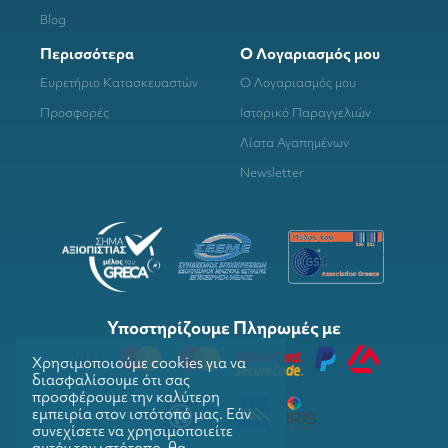
Blog
Περισσότερα
Ο Λογαριασμός μου
Ευρετήριο Κατασκευαστών
Ο Λογαριασμός μου
Προσφορές
Ιστορικό Παραγγελιών
Λίστα Αγαπημένων
Newsletter
Υποστηρίζουμε Πληρωμές με
Χρησιμοποιούμε cookies για να
διασφαλίσουμε ότι σας
προσφέρουμε την καλύτερη
εμπειρία στον ιστότοπό μας. Εάν
συνεχίσετε να χρησιμοποιείτε
αυτόν τον ιστότοπο, θα