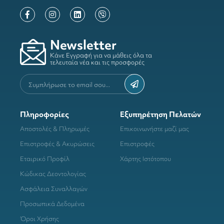
Newsletter
Κάνε Εγγραφή για να μάθεις όλα τα
τελευταία νέα και τις προσφορές
Πληροφορίες
Εξυπηρέτηση Πελατών
Αποστολές & Πληρωμές
Επικοινωνήστε μαζί μας
Επιστροφές & Ακυρώσεις
Επιστροφές
Εταιρικό Προφίλ
Χάρτης Ιστότοπου
Κώδικας Δεοντολογίας
Ασφάλεια Συναλλαγών
Προσωπικά Δεδομένα
Όροι Χρήσης