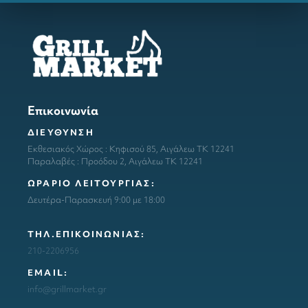
Επικοινωνία
ΔΙΕΥΘΥΝΣΗ
Εκθεσιακός Χώρος : Κηφισού 85, Αιγάλεω ΤΚ 12241
Παραλαβές : Προόδου 2, Αιγάλεω ΤΚ 12241
ΩΡΑΡΙΟ ΛΕΙΤΟΥΡΓΙΑΣ:
Δευτέρα-Παρασκευή 9:00 με 18:00
ΤΗΛ.ΕΠΙΚΟΙΝΩΝΙΑΣ:
210-2206956
ΕΜΑΙL:
info@grillmarket.gr