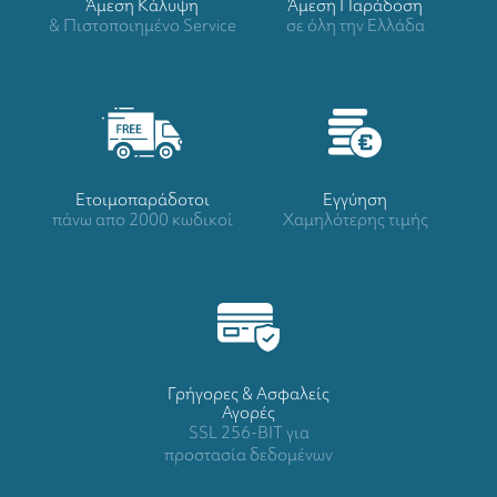
Άμεση Κάλυψη
Άμεση Παράδοση
& Πιστοποιημένο Service
σε όλη την Ελλάδα
Ετοιμοπαράδοτοι
Eγγύηση
πάνω απο 2000 κωδικοί
Χαμηλότερης τιμής
Γρήγορες & Ασφαλείς
Αγορές
SSL 256-BIT για
προστασία δεδομένων