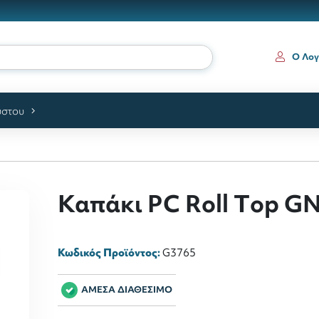
Ο Λογ
ύστου
Καπάκι PC Rοll Τop GN
Κωδικός Προϊόντος:
G3765
ΑΜΕΣΑ ΔΙΑΘΕΣΙΜΟ