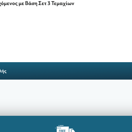
όμενος με Βάση Σετ 3 Τεμαχίων
λής