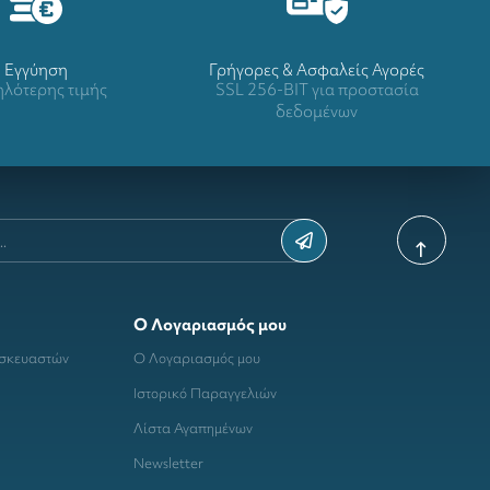
Eγγύηση
Γρήγορες & Ασφαλείς Αγορές
λότερης τιμής
SSL 256-BIT για προστασία
δεδομένων
Ο Λογαριασμός μου
ασκευαστών
Ο Λογαριασμός μου
Ιστορικό Παραγγελιών
Λίστα Αγαπημένων
Newsletter