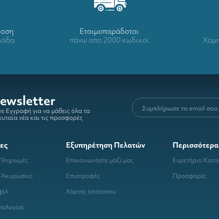
δοση
Ετοιμοπαράδοτοι
λλάδα
πάνω απο 2000 κωδικοί
Χαμη
ewsletter
ε Εγγραφή για να μάθεις όλα τα
ευταία νέα και τις προσφορές
ες
Εξυπηρέτηση Πελατών
Περισσότερα
 Πληρωμές
Επικοινωνήστε μαζί μας
Ευρετήριο Κατ
 Ακυρώσεις
Επιστροφές
Προσφορές
φίλ
Χάρτης Ιστότοπου
τολογίας