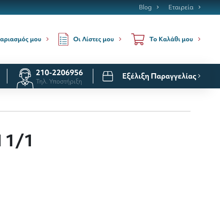
Blog
Εταιρεία
Οι Λίστες μου
αριασμός μου
Το Καλάθι μου
210-2206956
Εξέλιξη Παραγγελίας
Τηλ. Υποστήριξη
 1/1