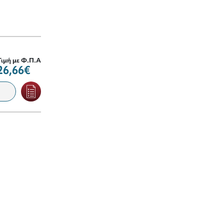
Τιμή με Φ.Π.Α
26,66€