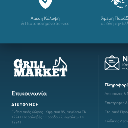
Άμεση Κάλυψη
Άμεση Παρά
& Πιστοποιημένο Service
σε όλη την Ε
N
Κάν
τελ
Πληροφορί
Επικοινωνία
Αποστολές &
Επιστροφές &
ΔΙΕΥΘΥΝΣΗ
Εταιρικό Προ
Εκθεσιακός Χώρος : Κηφισού 85, Αιγάλεω ΤΚ
12241 Παραλαβές : Προόδου 2, Αιγάλεω ΤΚ
Κώδικας Δεον
12241