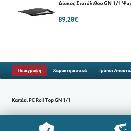
Δίσκος Σιστόλιθου GN 1/1 Ψυχ
89,28€
Περιγραφή
Χαρακτηριστικά
Τρόποι Αποστο
Καπάκι PC Rοll Τop GN 1/1