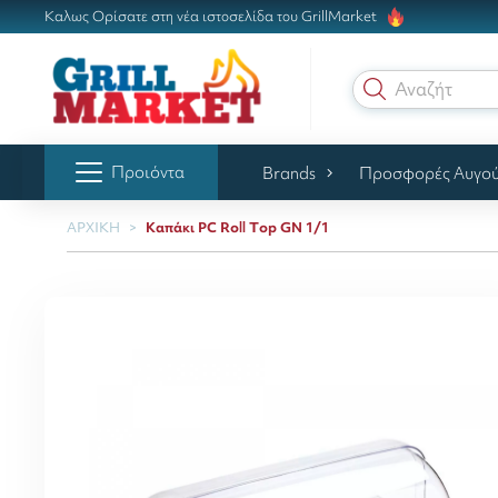
Καλως Ορίσατε στη νέα ιστοσελίδα του GrillMarket
Αναζήτηση
Προιόντα
Brands
Προσφορές Αυγο
ΑΡΧΙΚΗ
Καπάκι PC Rοll Τop GN 1/1