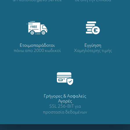
Ετοιμοπαράδοτοι
Eγγύηση
πάνω απο 2000 κωδικοί
Χαμηλότερης τιμής
Γρήγορες & Ασφαλείς
Αγορές
SSL 256-BIT για
προστασία δεδομένων