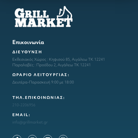
Επικοινωνία
ΔΙΕΥΘΥΝΣΗ
Εκθεσιακός Χώρος : Κηφισού 85, Αιγάλεω ΤΚ 12241
Παραλαβές : Προόδου 2, Αιγάλεω ΤΚ 12241
ΩΡΑΡΙΟ ΛΕΙΤΟΥΡΓΙΑΣ:
Δευτέρα-Παρασκευή 9:00 με 18:00
ΤΗΛ.ΕΠΙΚΟΙΝΩΝΙΑΣ:
210-2206956
ΕΜΑΙL:
info@grillmarket.gr