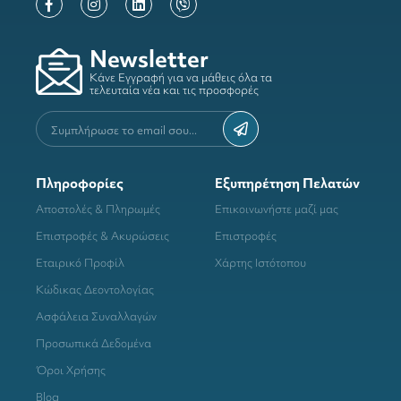
Newsletter
Κάνε Εγγραφή για να μάθεις όλα τα
τελευταία νέα και τις προσφορές
Πληροφορίες
Εξυπηρέτηση Πελατών
Αποστολές & Πληρωμές
Επικοινωνήστε μαζί μας
Επιστροφές & Ακυρώσεις
Επιστροφές
Εταιρικό Προφίλ
Χάρτης Ιστότοπου
Κώδικας Δεοντολογίας
Ασφάλεια Συναλλαγών
Προσωπικά Δεδομένα
Όροι Χρήσης
Blog