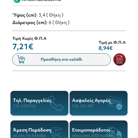
Ύψος (cm)
: 3,4 ( Θήκη )
Διάμετρος (cm)
: 6 ( Θήκη )
Τιμή Χωρίς Φ.Π.Α
Τιμή με Φ.Π.Α
7,21€
8,94€
Προσθήκη στο καλάθι
Tηλ. Παραγγελίες
Ασφαλείς Αγορές
210-2206956
SSL 256-BIT
Άμεση Παράδοση
Ετοιμοπαράδοτοι
σε όλη την Ελλάδα
πάνω απο 2000 κωδικοί