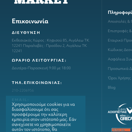
Πληροφορί
Επικοινωνία
Αποστολές &
Επιστροφές &
ΔΙΕΥΘΥΝΣΗ
Εταιρικό Προ
Εκθεσιακός Χώρος : Κηφισού 85, Αιγάλεω ΤΚ
12241 Παραλαβές : Προόδου 2, Αιγάλεω ΤΚ
Κώδικας Δεον
12241
Ασφάλεια Συ
ΩΡΑΡΙΟ ΛΕΙΤΟΥΡΓΙΑΣ:
Δευτέρα-Παρασκευή 9:00 με 18:00
Προσωπικά Δ
Όροι Χρήσης
ΤΗΛ.ΕΠΙΚΟΙΝΩΝΙΑΣ:
Blog
210-2206956
ΕΜΑΙL:
Χρησιμοποιούμε cookies για να
info@grillmarket.gr
διασφαλίσουμε ότι σας
προσφέρουμε την καλύτερη
εμπειρία στον ιστότοπό μας. Εάν
συνεχίσετε να χρησιμοποιείτε
αυτόν τον ιστότοπο, θα