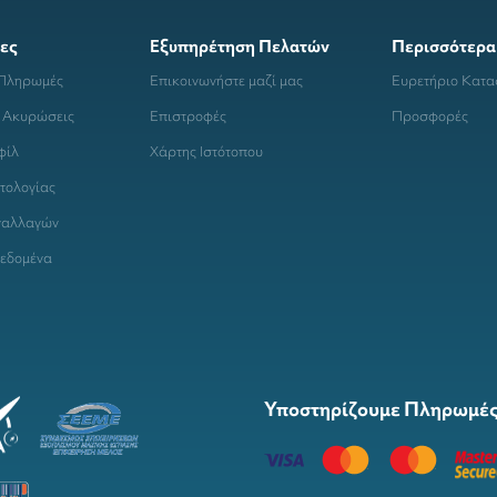
ες
Εξυπηρέτηση Πελατών
Περισσότερα
 Πληρωμές
Επικοινωνήστε μαζί μας
Ευρετήριο Κατ
 Ακυρώσεις
Επιστροφές
Προσφορές
φίλ
Χάρτης Ιστότοπου
τολογίας
ναλλαγών
εδομένα
Υποστηρίζουμε Πληρωμές