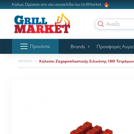
Καλως Ορίσατε στη νέα ιστοσελίδα του GrillMarket
Αναζήτηση
Προιόντα
Brands
Προσφορές Αυγο
ΑΡΧΙΚΗ
Καλούπι Ζαχαροπλαστικής Σιλικόνης 18Θ Τετράγων