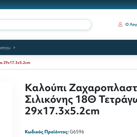
Ο Λογ
ύστου
α 29x17.3x5.2cm
Καλούπι Ζαχαροπλαστ
Σιλικόνης 18Θ Τετράγ
29x17.3x5.2cm
Κωδικός Προϊόντος:
G6596