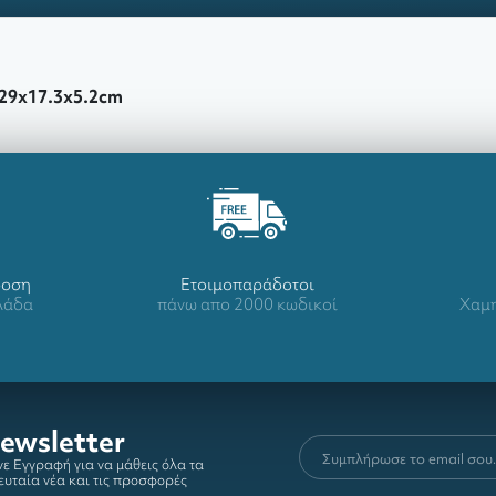
 29x17.3x5.2cm
δοση
Ετοιμοπαράδοτοι
λλάδα
πάνω απο 2000 κωδικοί
Χαμη
ewsletter
ε Εγγραφή για να μάθεις όλα τα
ευταία νέα και τις προσφορές