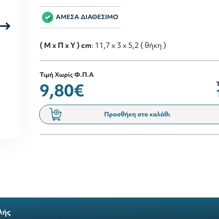
ΑΜΕΣΑ ΔΙΑΘΕΣΙΜΟ
( M x Π x Y ) cm
: 11,7 x 3 x 5,2 ( θήκη )
Τιμή Χωρίς Φ.Π.Α
9,80€
Προσθήκη στο καλάθι
λής