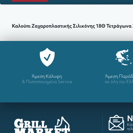
Καλούπι Ζαχαροπλαστικής Σιλικόνης 18Θ Τετράγωνα
Άμεση Κάλυψη
Άμεση Παρά
& Πιστοποιημένο Service
σε όλη την Ε
N
Κάν
τελ