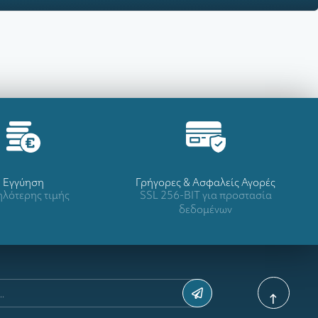
Eγγύηση
Γρήγορες & Ασφαλείς Αγορές
λότερης τιμής
SSL 256-BIT για προστασία
δεδομένων