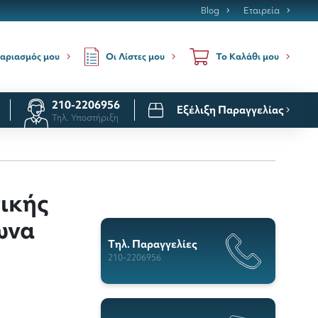
Blog
Εταιρεία
Οι Λίστες μου
αριασμός μου
Το Καλάθι μου
210-2206956
Εξέλιξη Παραγγελίας
Τηλ. Υποστήριξη
ικής
ωνα
Tηλ. Παραγγελίες
210-2206956