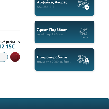
Ασφαλείς Αγορές
SSL 256-BIT
Άμεση Παράδοση
σε όλη την Ελλάδα
Τιμή με Φ.Π.Α
12,15€
Ετοιμοπαράδοτοι
πάνω απο 2000 κωδικοί