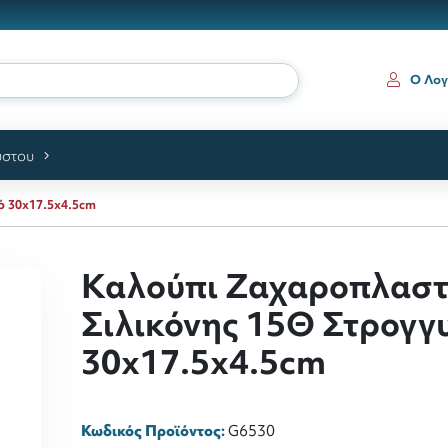
Ο Λογ
ύστου
ό 30x17.5x4.5cm
Καλούπι Ζαχαροπλαστ
Σιλικόνης 15Θ Στρογγ
30x17.5x4.5cm
Κωδικός Προϊόντος:
G6530