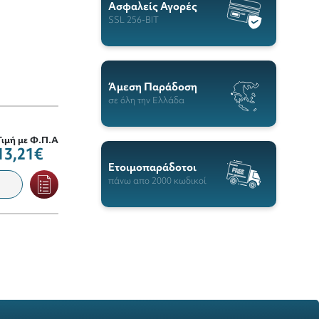
Ασφαλείς Αγορές
SSL 256-BIT
Άμεση Παράδοση
σε όλη την Ελλάδα
Τιμή με Φ.Π.Α
13,21€
Ετοιμοπαράδοτοι
πάνω απο 2000 κωδικοί