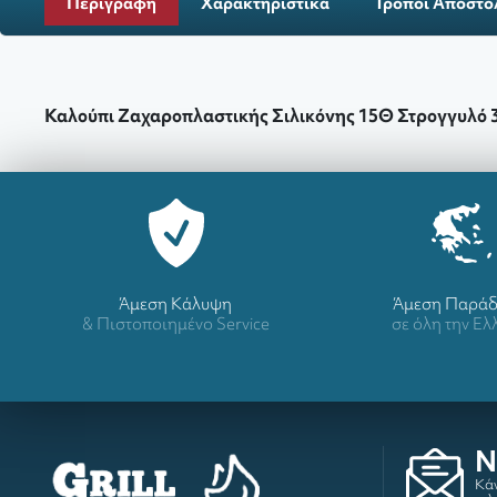
Περιγραφή
Χαρακτηριστικά
Τρόποι Αποστο
Καλούπι Ζαχαροπλαστικής Σιλικόνης 15Θ Στρογγυλό 
Άμεση Κάλυψη
Άμεση Παρά
& Πιστοποιημένο Service
σε όλη την Ε
N
Κάν