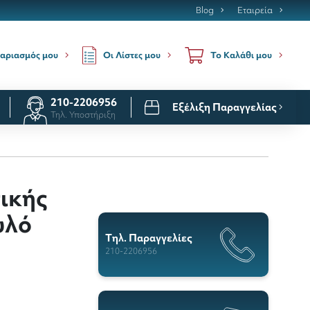
Blog
Εταιρεία
Οι Λίστες μου
αριασμός μου
Το Καλάθι μου
210-2206956
Εξέλιξη Παραγγελίας
Τηλ. Υποστήριξη
ικής
υλό
Tηλ. Παραγγελίες
210-2206956