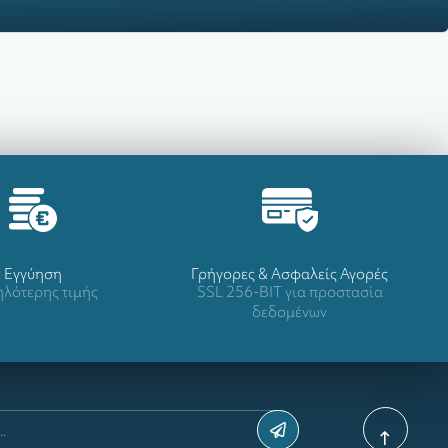
Eγγύηση
Γρήγορες & Ασφαλείς Αγορές
λότερης τιμής
SSL 256-BIT για προστασία
δεδομένων