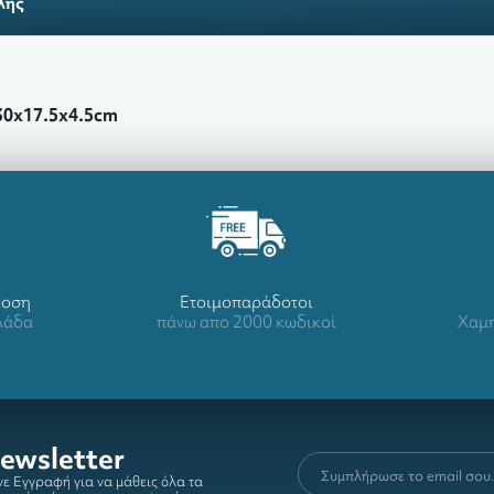
λής
30x17.5x4.5cm
δοση
Ετοιμοπαράδοτοι
λλάδα
πάνω απο 2000 κωδικοί
Χαμη
ewsletter
ε Εγγραφή για να μάθεις όλα τα