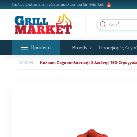
Καλως Ορίσατε στη νέα ιστοσελίδα του GrillMarket
Αναζήτησ
Προιόντα
Brands
Προσφορές Αυγο
ΑΡΧΙΚΗ
Καλούπι Ζαχαροπλαστικής Σιλικόνης 15Θ Στρογγυλ