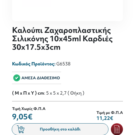
Καλούπι Ζαχαροπλαστικής
Σιλικόνης 10x45ml Καρδιές
30x17.5x3cm
Κωδικός Προϊόντος:
G6538
ΑΜΕΣΑ ΔΙΑΘΕΣΙΜΟ
( M x Π x Y ) cm
: 5 x 5 x 2,7 ( Θήκη )
Τιμή Χωρίς Φ.Π.Α
Τιμή με Φ.Π.Α
9,05€
11,22€
Προσθήκη στο καλάθι