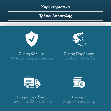
Χαρακτηριστικά
Τρόποι Αποστολής
Άμεση Κάλυψη
Άμεση Παράδοση
& Πιστοποιημένο Service
σε όλη την Ελλάδα
Ετοιμοπαράδοτοι
Eγγύηση
πάνω απο 2000 κωδικοί
Χαμηλότερης τιμής