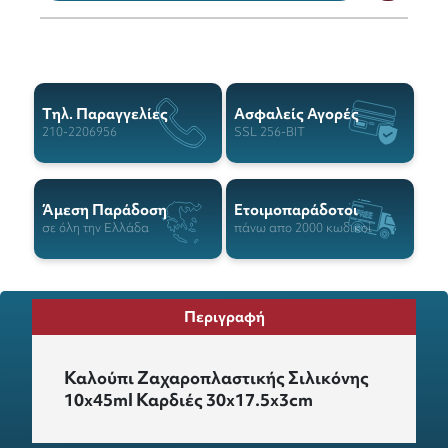
Tηλ. Παραγγελίες
Ασφαλείς Αγορές
210-2206956
SSL 256-BIT
Άμεση Παράδοση
Ετοιμοπαράδοτοι
σε όλη την Ελλάδα
πάνω απο 2000 κωδικοί
Περιγραφή
Καλούπι Ζαχαροπλαστικής Σιλικόνης
10x45ml Καρδιές 30x17.5x3cm