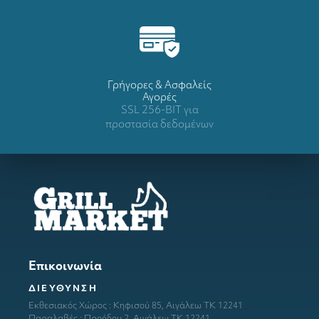
Γρήγορες & Ασφαλείς
Αγορές
SSL 256-BIT για
προστασία δεδομένων
Επικοινωνία
ΔΙΕΥΘΥΝΣΗ
Εκθεσιακός Χώρος : Κηφισού 85, Αιγάλεω ΤΚ 12241
Παραλαβές : Προόδου 2, Αιγάλεω ΤΚ 12241