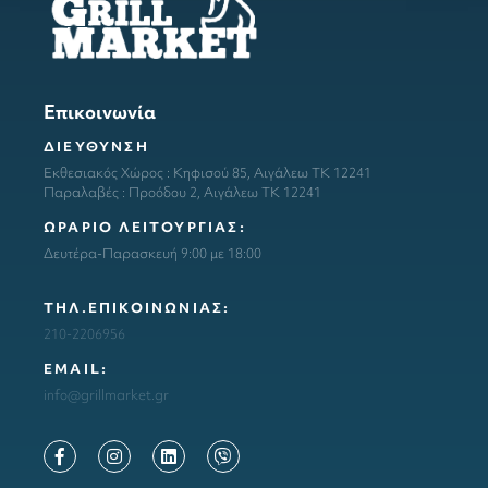
Επικοινωνία
ΔΙΕΥΘΥΝΣΗ
Εκθεσιακός Χώρος : Κηφισού 85, Αιγάλεω ΤΚ 12241
Παραλαβές : Προόδου 2, Αιγάλεω ΤΚ 12241
ΩΡΑΡΙΟ ΛΕΙΤΟΥΡΓΙΑΣ:
Δευτέρα-Παρασκευή 9:00 με 18:00
ΤΗΛ.ΕΠΙΚΟΙΝΩΝΙΑΣ:
210-2206956
ΕΜΑΙL:
info@grillmarket.gr