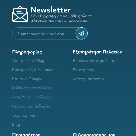
Newsletter
Κάνε Εγγραφή για να μάθεις όλα τα
τελευταία νέα και τις προσφορές
Πληροφορίες
Εξυπηρέτηση Πελατών
Αποστολές & Πληρωμές
Επικοινωνήστε μαζί μας
Επιστροφές & Ακυρώσεις
Επιστροφές
Εταιρικό Προφίλ
Χάρτης Ιστότοπου
Κώδικας Δεοντολογίας
Ασφάλεια Συναλλαγών
Προσωπικά Δεδομένα
Όροι Χρήσης
Blog
Περισσότερα
Ο Λογαριασμός μου