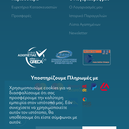
Ευρετήριο Κατασκευαστών
Ο Λογαριασμός μου
Προσφορές
Ιστορικό Παραγγελιών
Λίστα Αγαπημένων
Newsletter
Υποστηρίζουμε Πληρωμές με
Χρησιμοποιούμε cookies για να
διασφαλίσουμε ότι σας
προσφέρουμε την καλύτερη
εμπειρία στον ιστότοπό μας. Εάν
συνεχίσετε να χρησιμοποιείτε
αυτόν τον ιστότοπο, θα
υποθέσουμε ότι είστε σύμφωνοι με
αυτόν.