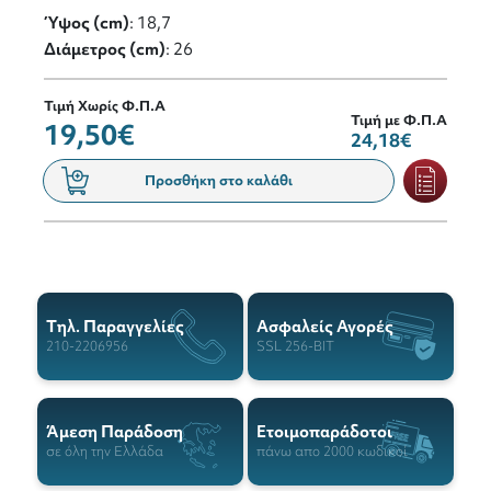
Ύψος (cm)
: 18,7
Διάμετρος (cm)
: 26
Τιμή Χωρίς Φ.Π.Α
Τιμή με Φ.Π.Α
19,50€
24,18€
Προσθήκη στο καλάθι
Tηλ. Παραγγελίες
Ασφαλείς Αγορές
210-2206956
SSL 256-BIT
Άμεση Παράδοση
Ετοιμοπαράδοτοι
σε όλη την Ελλάδα
πάνω απο 2000 κωδικοί