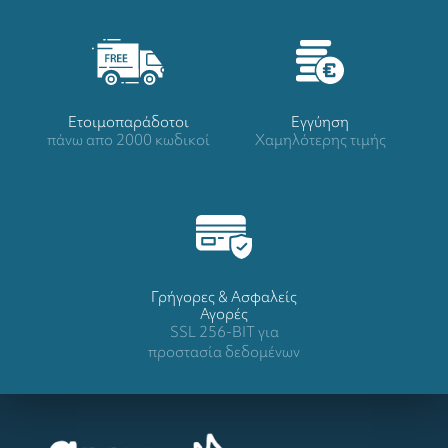
Ετοιμοπαράδοτοι
Eγγύηση
πάνω απο 2000 κωδικοί
Χαμηλότερης τιμής
Γρήγορες & Ασφαλείς
Αγορές
SSL 256-BIT για
προστασία δεδομένων