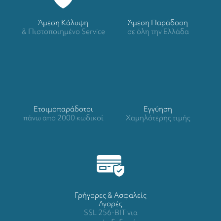
Άμεση Κάλυψη
Άμεση Παράδοση
& Πιστοποιημένο Service
σε όλη την Ελλάδα
Ετοιμοπαράδοτοι
Eγγύηση
πάνω απο 2000 κωδικοί
Χαμηλότερης τιμής
Γρήγορες & Ασφαλείς
Αγορές
SSL 256-BIT για