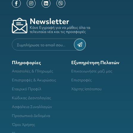
Newsletter
Κάνε Εγγραφή για να μάθεις όλα τα
τελευταία νέα και τις προσφορές
Πληροφορίες
Εξυπηρέτηση Πελατών
Αποστολές & Πληρωμές
Επικοινωνήστε μαζί μας
Επιστροφές & Ακυρώσεις
Επιστροφές
Εταιρικό Προφίλ
Χάρτης Ιστότοπου
Κώδικας Δεοντολογίας
Ασφάλεια Συναλλαγών
Προσωπικά Δεδομένα
Όροι Χρήσης