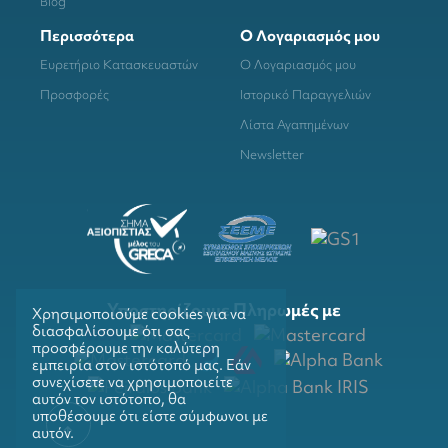
Blog
Περισσότερα
Ο Λογαριασμός μου
Ευρετήριο Κατασκευαστών
Ο Λογαριασμός μου
Προσφορές
Ιστορικό Παραγγελιών
Λίστα Αγαπημένων
Newsletter
Υποστηρίζουμε Πληρωμές με
Χρησιμοποιούμε cookies για να
διασφαλίσουμε ότι σας
προσφέρουμε την καλύτερη
εμπειρία στον ιστότοπό μας. Εάν
συνεχίσετε να χρησιμοποιείτε
αυτόν τον ιστότοπο, θα
υποθέσουμε ότι είστε σύμφωνοι με
αυτόν.