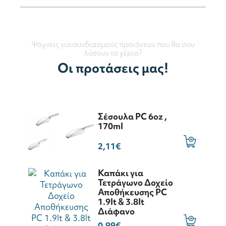
Ψάχνεις για συνδιασμούς προιόντων που θα σου
λύσουν τα χέρια?
Οι προτάσεις μας!
Σέσουλα PC 6oz ,
170ml
2,11€
Καπάκι για
Τετράγωνο Δοχείο
Αποθήκευσης PC
1.9lt & 3.8lt
Διάφανο
0,99€