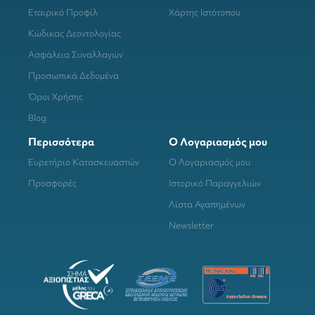
Εταιρικό Προφίλ
Χάρτης Ιστότοπου
Κώδικας Δεοντολογίας
Ασφάλεια Συναλλαγών
Προσωπικά Δεδομένα
Όροι Χρήσης
Blog
Περισσότερα
Ο Λογαριασμός μου
Ευρετήριο Κατασκευαστών
Ο Λογαριασμός μου
Προσφορές
Ιστορικό Παραγγελιών
Λίστα Αγαπημένων
Newsletter