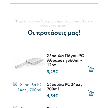
Ψάχνεις για συνδιασμούς προιόντων που θα σου
λύσουν τα χέρια?
Οι προτάσεις μας!
Σέσουλα Πάγου ΡC
Άθραυστη 360ml -
12oz
3,29€
Σέσουλα PC 24oz ,
700ml
4,34€