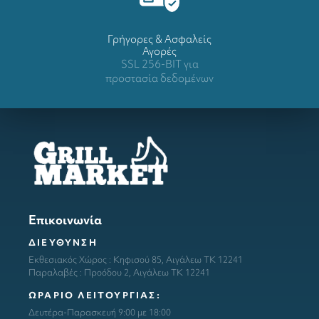
Γρήγορες & Ασφαλείς
Αγορές
SSL 256-BIT για
προστασία δεδομένων
Επικοινωνία
ΔΙΕΥΘΥΝΣΗ
Εκθεσιακός Χώρος : Κηφισού 85, Αιγάλεω ΤΚ 12241
Παραλαβές : Προόδου 2, Αιγάλεω ΤΚ 12241
ΩΡΑΡΙΟ ΛΕΙΤΟΥΡΓΙΑΣ:
Δευτέρα-Παρασκευή 9:00 με 18:00